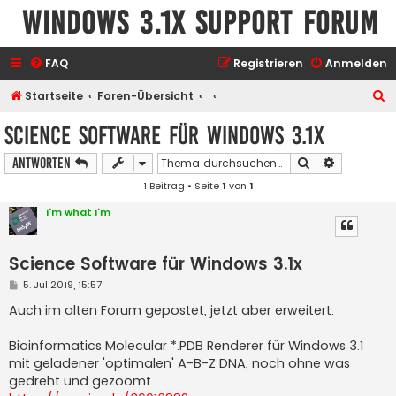
Windows 3.1x Support Forum
FAQ
Registrieren
Anmelden
S
Startseite
Foren-Übersicht
u
Science Software für Windows 3.1x
c
Suche
Erweiterte
Antworten
h
1 Beitrag • Seite
1
von
1
e
i'm what i'm
Science Software für Windows 3.1x
B
5. Jul 2019, 15:57
e
i
Auch im alten Forum gepostet, jetzt aber erweitert:
t
r
a
Bioinformatics Molecular *.PDB Renderer für Windows 3.1
g
mit geladener 'optimalen' A-B-Z DNA, noch ohne was
gedreht und gezoomt.