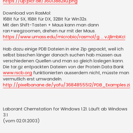
https://up.picr.de/36013882xu.png
Download von RasMol:
16Bit für SX, 16Bit für DX, 32Bit für Win32s.
Mit den Shift-Tasten + Maus kann man dann
ran+wegzoomen, drehen nur mit der Maus.
https://www.umass.edu/microbio/rasmol/g ... vJjlimbKcI
Hab dazu einige PDB Dateien in eine Zip gepackt, weil ich
selbst bisschen länger danach suchen hab müssen aus
verschiedenen Quellen und man so gleich loslegen kann.
Die tar.gz entpackten Dateien von der Protein Data Bank
www.rscb.org
funktionierten ausserdem nicht, müsste man
vermutlich erst umwandeln.
http://pixelbanane.de/yafu/3684855512/PDB_Examples.zip
Laborant Chemstation for Windows 1.21. Läuft ab Windows
3.1
(vom 02.01.2003)