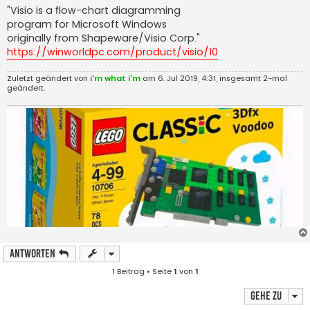
"Visio is a flow-chart diagramming
program for Microsoft Windows
originally from Shapeware/Visio Corp."
https://winworldpc.com/product/visio/10
Zuletzt geändert von
i'm what i'm
am 6. Jul 2019, 4:31, insgesamt 2-mal
geändert.
Antworten
1 Beitrag • Seite
1
von
1
Gehe zu