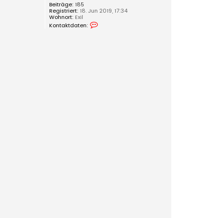
Beiträge:
185
Registriert:
18. Jun 2019, 17:34
Wohnort:
Exil
K
Kontaktdaten:
o
n
t
a
k
t
d
a
t
e
n
v
o
n
i
'
m
w
h
a
t
i
'
m