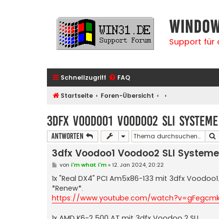
Window
Support für
Schnellzugriff
FAQ
Startseite
Foren-Übersicht
3dfx Voodoo1 Voodoo2 SLI Systeme
Antworten
3dfx Voodoo1 Voodoo2 SLI Systeme
B
von
i'm what i'm
»
12. Jan 2024, 20:22
e
i
1x "Real DX4" PCI Am5x86-133 mit 3dfx Voodoo1
t
*Renew*.
r
a
https://www.youtube.com/watch?v=gFegcm
g
1x AMD K6-2 500 AT mit 3dfx Voodoo 2 SLI.