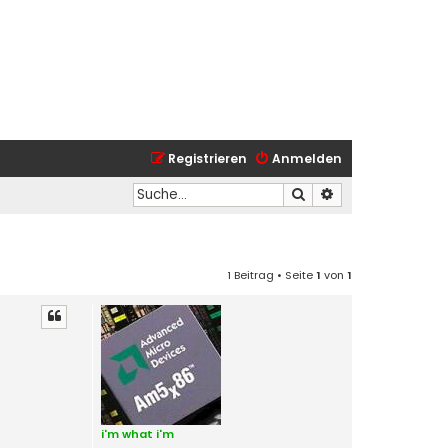
Registrieren
Anmelden
Suche
Erweiterte Suche
1 Beitrag • Seite
1
von
1
i'm what i'm