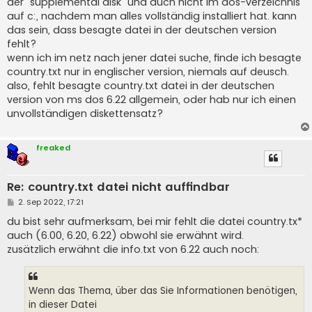
der "supplemental disk" und auch nicht im dos-verzeichnis
auf c:, nachdem man alles vollständig installiert hat. kann
das sein, dass besagte datei in der deutschen version
fehlt?
wenn ich im netz nach jener datei suche, finde ich besagte
country.txt nur in englischer version, niemals auf deusch.
also, fehlt besagte country.txt datei in der deutschen
version von ms dos 6.22 allgemein, oder hab nur ich einen
unvollständigen diskettensatz?
freaked
Re: country.txt datei nicht auffindbar
B
2. Sep 2022, 17:21
e
i
du bist sehr aufmerksam, bei mir fehlt die datei country.tx*
t
auch (6.00, 6.20, 6.22) obwohl sie erwähnt wird.
r
a
zusätzlich erwähnt die info.txt von 6.22 auch noch:
g
Wenn das Thema, über das Sie Informationen benötigen,
in dieser Datei