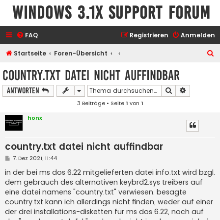
Windows 3.1x Support Forum
FAQ
Registrieren
Anmelden
S
Startseite
Foren-Übersicht
u
country.txt datei nicht auffindbar
c
Suche
Erweiterte
Antworten
h
3 Beiträge • Seite
1
von
1
e
honx
country.txt datei nicht auffindbar
B
7. Dez 2021, 11:44
e
i
in der bei ms dos 6.22 mitgelieferten datei info.txt wird bzgl.
t
dem gebrauch des alternativen keybrd2.sys treibers auf
r
a
eine datei namens "country.txt" verwiesen. besagte
g
country.txt kann ich allerdings nicht finden, weder auf einer
der drei installations-disketten für ms dos 6.22, noch auf