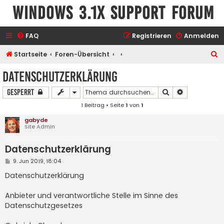
Windows 3.1x Support Forum
FAQ
Registrieren
Anmelden
S
Startseite
Foren-Übersicht
u
Datenschutzerklärung
c
Suche
Erweiterte S
Gesperrt
h
1 Beitrag • Seite
1
von
1
e
gabyde
Site Admin
Datenschutzerklärung
B
9. Jun 2019, 18:04
e
i
Datenschutzerklärung
t
r
a
Anbieter und verantwortliche Stelle im Sinne des
g
Datenschutzgesetzes