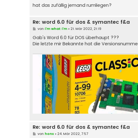
hat das zufällig jemand rumliegen?
Re: word 6.0 für dos & symantec f&a
B
von
i'm what i'm
»
21. Mär 2022, 21:19
e
i
Gab's Word 6.0 für DOS überhaupt ???
t
Die letzte mir Bekannte hat die Versionsnummer
r
a
g
Re: word 6.0 für dos & symantec f&a
B
von
honx
»
24. Mär 2022, 7:57
e