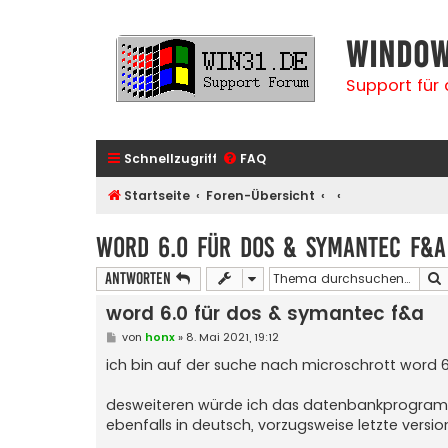
Window
Support für
Schnellzugriff
FAQ
Startseite
Foren-Übersicht
word 6.0 für dos & symantec f&a
Antworten
word 6.0 für dos & symantec f&a
B
von
honx
»
8. Mai 2021, 19:12
e
i
ich bin auf der suche nach microschrott word 6
t
r
a
desweiteren würde ich das datenbankprogram
g
ebenfalls in deutsch, vorzugsweise letzte version