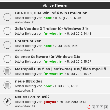
Aktive Themen
GBA DOS, GBA Win, N64 Win Emulation
Letzter Beitrag von
honx
«
11. Aug 2019, 12:45
Antworten:
7
3dfx Voodoo 3 Treiber für Windows 3.1x
Letzter Beitrag von
i'm what i'm
«
8. Jul 2019, 14:43
Unterrubriken
Letzter Beitrag von
honx
«
7. Jul 2019, 18:51
Antworten:
9
Science Software für Windows 3.1x
Letzter Beitrag von
i'm what i'm
«
5. Jul 2019, 15:57
Metropoli BBS files | software/DOS/ files.mpoli.fi
Letzter Beitrag von
i'm what i'm
«
5. Jul 2019, 15:27
neue BBcodes
Letzter Beitrag von
honx
«
1. Jul 2019, 17:08
Antworten:
6
Neues Forum #02
Letzter Beitrag von
gabyde
«
26. Jun 2019, 18:13
Antworten:
32
1
2
3
4