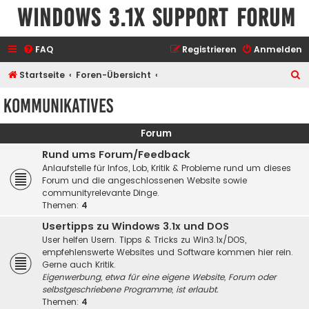
Windows 3.1x Support Forum
FAQ
Registrieren
Anmelden
S
Startseite
Foren-Übersicht
u
Kommunikatives
c
h
Forum
e
Rund ums Forum/Feedback
Anlaufstelle für Infos, Lob, Kritik & Probleme rund um dieses
Forum und die angeschlossenen Website sowie
communityrelevante Dinge.
Themen:
4
Usertipps zu Windows 3.1x und DOS
User helfen Usern. Tipps & Tricks zu Win3.1x/DOS,
empfehlenswerte Websites und Software kommen hier rein.
Gerne auch Kritik.
Eigenwerbung, etwa für eine eigene Website, Forum oder
selbstgeschriebene Programme, ist erlaubt.
Themen:
4