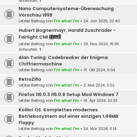
Antworten:
1
Nano Computersysteme-Überwachung
Vorschau 1999
Letzter Beitrag von
i'm what i'm
«
24. Jan 2025, 20:40
Hubert Bognermayr, Harald Zuschrader -
Fairlight CMI 🎛️🎹🎚️
Letzter Beitrag von
i'm what i'm
«
26. Nov 2024, 16:36
Antworten:
1
Alan Turing: Codebreaker der Enigma
Chiffriermaschine
Letzter Beitrag von
i'm what i'm
«
31. Okt 2024, 6:04
RetroZilla
Letzter Beitrag von
i'm what i'm
«
2. Mai 2024, 3:02
Firefox 116.0.3 115.0.8 Setup Mod Windows 7
Letzter Beitrag von
i'm what i'm
«
19. Apr 2024, 20:33
Kolibri OS. Komplettes modernes
Betriebssystem auf einer einzigen 1,44MB
Floppy
Letzter Beitrag von
i'm what i'm
«
24. Mär 2024, 11:14