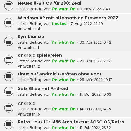
Neues 8-Bit OS für Z80: Zeal
Letzter Beitrag von
i'm what i'm
«
9. Nov 2022, 2:43
Windows XP mit alternativen Browsern 2022.
Letzter Beitrag von
freaked
«
7. Aug 2022, 22:29
Antworten:
4
Symbianize
Letzter Beitrag von
i'm what i'm
«
30. Apr 2022, 0:42
Antworten:
1
android spielereien
Letzter Beitrag von
i'm what i'm
«
29. Apr 2022, 23:21
Antworten:
2
Linux auf Android Geräten ohne Root
Letzter Beitrag von
i'm what i'm
«
25. Mär 2022, 19:17
3dfx Glide mit Android
Letzter Beitrag von
i'm what i'm
«
11. Mär 2022, 10:03
Android
Letzter Beitrag von
i'm what i'm
«
14. Feb 2022, 14:18
Antworten:
5
Retro Linux für i486 Architektur: AOSC OS/Retro
Letzter Beitrag von
i'm what i'm
«
11. Feb 2022, 23:32