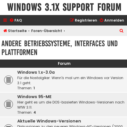
Windows 3.1x Support Forum
FAQ
Registrieren
Anmelden
S
Startseite
Foren-Übersicht
u
Andere Betriebssysteme, Interfaces und
c
Plattformen
h
e
Forum
Windows 1.x-3.0a
Für die Nostalgiker: Wenn's mal um ein Windows vor Version
3.1 geht.
Themen:
1
Windows 95-ME
Hier geht es um die DOS-basierten Windows-Versionen nach
WfW 3.11.
Themen:
4
Aktuelle Windows-Versionen
Diskussionen zu den neueren Windows-NT-Versionen (2000,