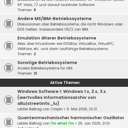
XP, Vista, 7) und darauf laufender Software.
Themen:
8
Andere MS/IBM-Betriebssysteme
Diskussionen über Betriebssysteme, die nicht Windows oder
DOS heißen. Insbesondere OS/2 von IBM.
Emulation älterer Betriebssysteme
Alles über Emulatoren wie DOSBox, VirtualBox, VirtualPC,
VMWare, etc. und darin lauffähige Betriebssysteme.
Themen:
2
Sonstige Betriebssysteme
Andere Betriebssysteme für x86
Themen:
21
Aktive Themen
Windows Software I: Windows 1.x, 2.x, 3.x.
(wertvolles Informationsarchiv von
allu|streetinfo_lu)
Letzter Beitrag von
Crispin
«
5. Mai 2026, 22:13
Quantenmechanischer harmonischer Oszillator
Letzter Beitrag von
i'm what i'm
«
25. Jan 2025, 21:01