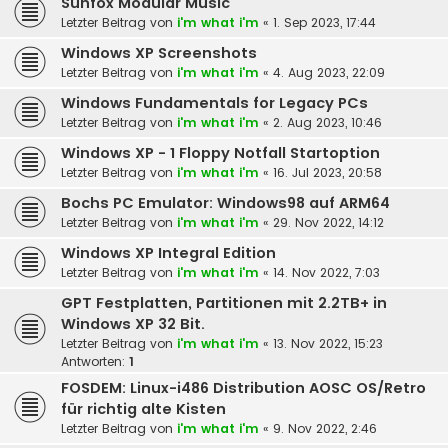
Sunfox Modular Music
Letzter Beitrag von
i'm what i'm
«
1. Sep 2023, 17:44
Windows XP Screenshots
Letzter Beitrag von
i'm what i'm
«
4. Aug 2023, 22:09
Windows Fundamentals for Legacy PCs
Letzter Beitrag von
i'm what i'm
«
2. Aug 2023, 10:46
Windows XP - 1 Floppy Notfall Startoption
Letzter Beitrag von
i'm what i'm
«
16. Jul 2023, 20:58
Bochs PC Emulator: Windows98 auf ARM64
Letzter Beitrag von
i'm what i'm
«
29. Nov 2022, 14:12
Windows XP Integral Edition
Letzter Beitrag von
i'm what i'm
«
14. Nov 2022, 7:03
GPT Festplatten, Partitionen mit 2.2TB+ in
Windows XP 32 Bit.
Letzter Beitrag von
i'm what i'm
«
13. Nov 2022, 15:23
Antworten:
1
FOSDEM: Linux-i486 Distribution AOSC OS/Retro
für richtig alte Kisten
Letzter Beitrag von
i'm what i'm
«
9. Nov 2022, 2:46