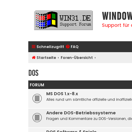
Window
Support für
Schnellzugriff
FAQ
Startseite
Foren-Übersicht
DOS
FORUM
MS DOS 1.x-8.x
Alles rund um sämtliche offizielle und inoffizie
Andere DOS-Betriebssysteme
Fragen und Kommentare zu DOS-Versionen, die
DOS Software & Spiele