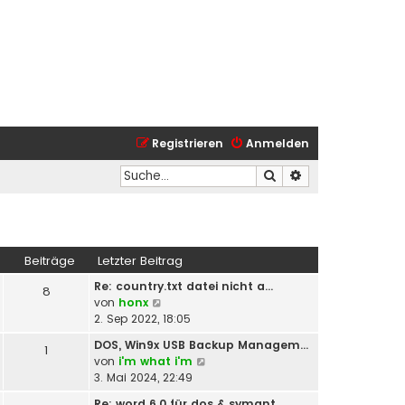
Registrieren
Anmelden
Suche
Erweiterte Suche
Beiträge
Letzter Beitrag
Re: country.txt datei nicht a…
8
N
von
honx
e
2. Sep 2022, 18:05
u
DOS, Win9x USB Backup Managem…
1
e
N
von
i'm what i'm
s
e
3. Mai 2024, 22:49
t
u
e
Re: word 6.0 für dos & symant…