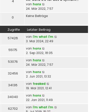
4
e
r
N
von
honx
s
B
e
24. Mär 2022, 7:57
t
e
u
e
Keine Beiträge
i
0
e
r
t
s
B
r
t
e
Zugriffe
Letzter Beitrag
a
e
i
g
r
von
i'm what i'm
t
57428
B
3. Mai 2024, 22:49
r
e
a
von
honx
i
55175
g
2. Sep 2022, 18:05
t
r
von
honx
53076
a
24. Mär 2022, 7:57
g
von
honx
32456
2. Jun 2021, 13:32
von
freaked
34138
19. Mai 2021, 12:41
von
honx
34040
22. Jan 2021, 11:49
von
i'm what i'm
62702
5. Jul 2019, 15:27