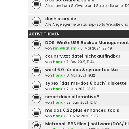
Alles rund um Software und Spiele, die unter D
doshistory.de
Alle Angelegenheiten zu exp-softs Website un
AKTIVE THEMEN
DOS, Win9x USB Backup Management
von
i'm what i'm
» 3. Mai 2024, 22:49
country.txt datei nicht auffindbar
von
honx
» 7. Dez 2021, 11:44
word 6.0 für dos & symantec f&a
von
honx
» 8. Mai 2021, 19:12
sybex "das ms-dos 6 buch" diskette
von
honx
» 2. Jun 2021, 13:32
smartdrive alternative?
von
honx
» 23. Jan 2021, 12:17
ms dos 6.22 plus enhanced tools
von
honx
» 30. Nov 2020, 9:37
Metropoli BBS files | software/DOS/ fil