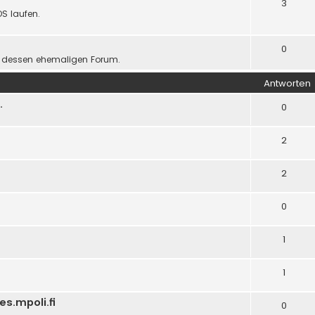
3
OS laufen.
0
d dessen ehemaligen Forum.
Antworten
.
0
2
2
0
1
1
es.mpoli.fi
0