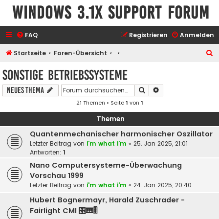
Windows 3.1x Support Forum
FAQ
Registrieren
Anmelden
S
Startseite
Foren-Übersicht
u
Sonstige Betriebssysteme
c
Suche
Erweiterte Suche
Neues Thema
h
21 Themen • Seite
1
von
1
e
Themen
Quantenmechanischer harmonischer Oszillator
Letzter Beitrag von
i'm what i'm
«
25. Jan 2025, 21:01
Antworten:
1
Nano Computersysteme-Überwachung
Vorschau 1999
Letzter Beitrag von
i'm what i'm
«
24. Jan 2025, 20:40
Hubert Bognermayr, Harald Zuschrader -
Fairlight CMI 🎛️🎹🎚️