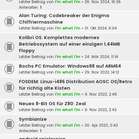
Letzter Beitrag von
i'm what i'm
«
26. Nov 2024, 16:36
Antworten:
1
Alan Turing: Codebreaker der Enigma
Chiffriermaschine
Letzter Beitrag von
i'm what i'm
«
31. Okt 2024, 6:04
Kolibri OS. Komplettes modernes
Betriebssystem auf einer einzigen 1,44MB
Floppy
Letzter Beitrag von
i'm what i'm
«
24. Mär 2024, 11:14
Bochs PC Emulator: Windows98 auf ARM64
Letzter Beitrag von
i'm what i'm
«
29. Nov 2022, 14:12
FOSDEM: Linux-i486 Distribution AOSC OS/Retro
für richtig alte Kisten
Letzter Beitrag von
i'm what i'm
«
9. Nov 2022, 2:46
Neues 8-Bit OS für Z80: Zeal
Letzter Beitrag von
i'm what i'm
«
9. Nov 2022, 2:43
Symbianize
Letzter Beitrag von
i'm what i'm
«
30. Apr 2022, 0:42
Antworten:
1