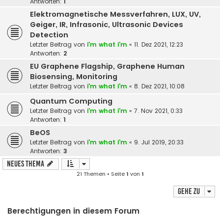
Antworten:
1
Elektromagnetische Messverfahren, LUX, UV,
Geiger, IR, Infrasonic, Ultrasonic Devices
Detection
Letzter Beitrag von
i'm what i'm
«
11. Dez 2021, 12:23
Antworten:
2
EU Graphene Flagship, Graphene Human
Biosensing, Monitoring
Letzter Beitrag von
i'm what i'm
«
8. Dez 2021, 10:08
Quantum Computing
Letzter Beitrag von
i'm what i'm
«
7. Nov 2021, 0:33
Antworten:
1
BeOS
Letzter Beitrag von
i'm what i'm
«
9. Jul 2019, 20:33
Antworten:
3
Neues Thema
21 Themen • Seite
1
von
1
Gehe zu
Berechtigungen in diesem Forum