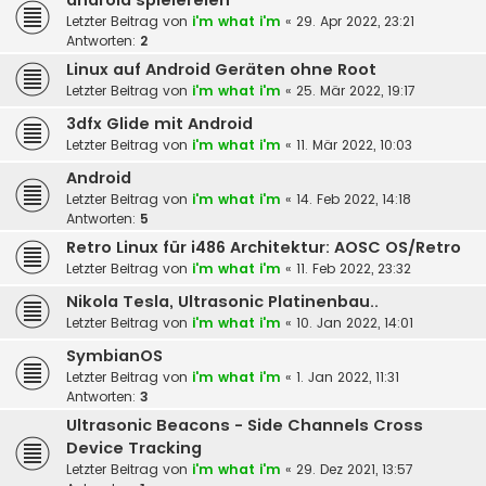
android spielereien
Letzter Beitrag von
i'm what i'm
«
29. Apr 2022, 23:21
Antworten:
2
Linux auf Android Geräten ohne Root
Letzter Beitrag von
i'm what i'm
«
25. Mär 2022, 19:17
3dfx Glide mit Android
Letzter Beitrag von
i'm what i'm
«
11. Mär 2022, 10:03
Android
Letzter Beitrag von
i'm what i'm
«
14. Feb 2022, 14:18
Antworten:
5
Retro Linux für i486 Architektur: AOSC OS/Retro
Letzter Beitrag von
i'm what i'm
«
11. Feb 2022, 23:32
Nikola Tesla, Ultrasonic Platinenbau..
Letzter Beitrag von
i'm what i'm
«
10. Jan 2022, 14:01
SymbianOS
Letzter Beitrag von
i'm what i'm
«
1. Jan 2022, 11:31
Antworten:
3
Ultrasonic Beacons - Side Channels Cross
Device Tracking
Letzter Beitrag von
i'm what i'm
«
29. Dez 2021, 13:57