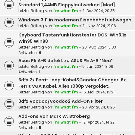
Standard 1,44MB Floppylaufwerken [Mod]
Letzter Beitrag von
i'm what i'm
«
2. Dez 2024, 20:35
Windows 3.11 in modernen Eisenbahntriebwagen
Letzter Beitrag von
i'm what i'm
«
21. Nov 2024, 21:06
Keyboard Tastenfunktionstester DOS-Win3.1x
Win95 Win98
Letzter Beitrag von
i'm what i'm
«
28. Aug 2024, 3:03
Antworten:
6
Asus P5 A-B defekt zu ASUS P5 A-B "Neu"
Letzter Beitrag von
i'm what i'm
«
9. Jun 2024, 3:09
Antworten:
1
3dfx 2x Ferrit Loop-Kabel&Gender Changer, 6x
Ferrit VGA Kabel. Alles 1080p vergoldet.
Letzter Beitrag von
i'm what i'm
«
16. Mai 2024, 15:21
3dfx Voodoo/Voodoo2 Add-On Filter
Letzter Beitrag von
i'm what i'm
«
28. Apr 2024, 0:25
Add-ons von Mark W. Stroberg
Letzter Beitrag von
i'm what i'm
«
12. Apr 2024, 14:22
Antworten:
5