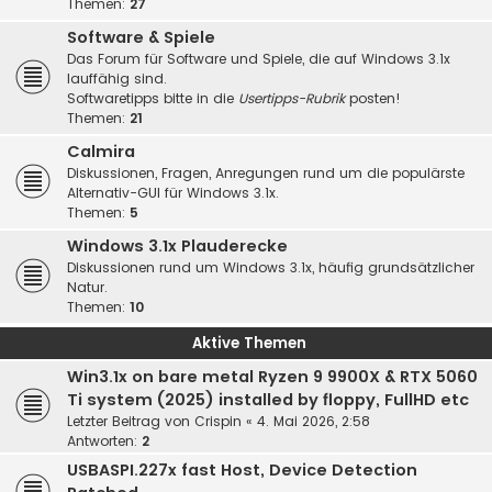
Themen:
27
Software & Spiele
Das Forum für Software und Spiele, die auf Windows 3.1x
lauffähig sind.
Softwaretipps bitte in die
Usertipps-Rubrik
posten!
Themen:
21
Calmira
Diskussionen, Fragen, Anregungen rund um die populärste
Alternativ-GUI für Windows 3.1x.
Themen:
5
Windows 3.1x Plauderecke
Diskussionen rund um Windows 3.1x, häufig grundsätzlicher
Natur.
Themen:
10
Aktive Themen
Win3.1x on bare metal Ryzen 9 9900X & RTX 5060
Ti system (2025) installed by floppy, FullHD etc
Letzter Beitrag von
Crispin
«
4. Mai 2026, 2:58
Antworten:
2
USBASPI.227x fast Host, Device Detection