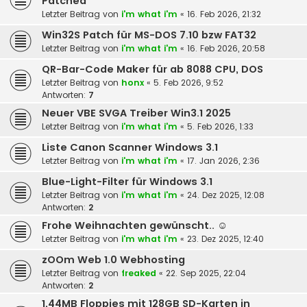
Patched
Letzter Beitrag von
i'm what i'm
«
16. Feb 2026, 21:32
Win32S Patch für MS-DOS 7.10 bzw FAT32
Letzter Beitrag von
i'm what i'm
«
16. Feb 2026, 20:58
QR-Bar-Code Maker für ab 8088 CPU, DOS
Letzter Beitrag von
honx
«
5. Feb 2026, 9:52
Antworten:
7
Neuer VBE SVGA Treiber Win3.1 2025
Letzter Beitrag von
i'm what i'm
«
5. Feb 2026, 1:33
Liste Canon Scanner Windows 3.1
Letzter Beitrag von
i'm what i'm
«
17. Jan 2026, 2:36
Blue-Light-Filter für Windows 3.1
Letzter Beitrag von
i'm what i'm
«
24. Dez 2025, 12:08
Antworten:
2
Frohe Weihnachten gewünscht.. ☺️
Letzter Beitrag von
i'm what i'm
«
23. Dez 2025, 12:40
zOOm Web 1.0 Webhosting
Letzter Beitrag von
freaked
«
22. Sep 2025, 22:04
Antworten:
2
1,44MB Floppies mit 128GB SD-Karten in