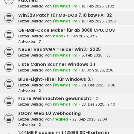
Patched
Letzter Beitrag von
i'm what i'm
«
16. Feb 2026, 21:32
Win32S Patch für MS-DOS 7.10 bzw FAT32
Letzter Beitrag von
i'm what i'm
«
16. Feb 2026, 20:58
QR-Bar-Code Maker für ab 8088 CPU, DOS
Letzter Beitrag von
honx
«
5. Feb 2026, 9:52
Antworten:
7
Neuer VBE SVGA Treiber Win3.1 2025
Letzter Beitrag von
i'm what i'm
«
5. Feb 2026, 1:33
Liste Canon Scanner Windows 3.1
Letzter Beitrag von
i'm what i'm
«
17. Jan 2026, 2:36
Blue-Light-Filter für Windows 3.1
Letzter Beitrag von
i'm what i'm
«
24. Dez 2025, 12:08
Antworten:
2
Frohe Weihnachten gewünscht.. ☺️
Letzter Beitrag von
i'm what i'm
«
23. Dez 2025, 12:40
zOOm Web 1.0 Webhosting
Letzter Beitrag von
freaked
«
22. Sep 2025, 22:04
Antworten:
2
1,44MB Floppies mit 128GB SD-Karten in