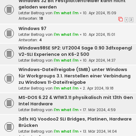
Windows 32 Bit Festplattentreiber kann nicht
geladen werden
Letzter Beitrag von
i'm what i'm
«
10. Apr 2024, 15:09
Antworten:
18
1
2
Windows 97
Letzter Beitrag von
i'm what i'm
«
10. Apr 2024, 15:01
Antworten:
4
Windows98SE SP2: UT2004 Sage 0.90 3dfxopengl
V2-SLI Experience on K6-2 500
Letzter Beitrag von
i'm what i'm
«
10. Apr 2024, 14:37
Windows-Dateifreigabe (SMB) unter Windows
für Workgroups 3.1. Herstellen einer Verbindung
zu Windows 11-Dateifreigabe
Letzter Beitrag von
i'm what i'm
«
2. Apr 2024, 19:18
MS-DOS 6.22 & WfW3.11 physikalisch mit 13th Gen
Intel Hardware
Letzter Beitrag von
i'm what i'm
«
17. Mär 2024, 4:59
3dfx HQ Voodoo2 SLI Bridges, Platinen, Hardware
Brücken
Letzter Beitrag von
i'm what i'm
«
13. Mär 2024, 14:04