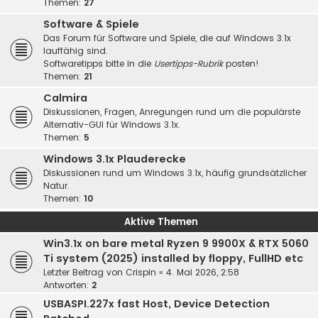
Themen:
27
Software & Spiele
Das Forum für Software und Spiele, die auf Windows 3.1x
lauffähig sind.
Softwaretipps bitte in die
Usertipps-Rubrik
posten!
Themen:
21
Calmira
Diskussionen, Fragen, Anregungen rund um die populärste
Alternativ-GUI für Windows 3.1x.
Themen:
5
Windows 3.1x Plauderecke
Diskussionen rund um Windows 3.1x, häufig grundsätzlicher
Natur.
Themen:
10
Aktive Themen
Win3.1x on bare metal Ryzen 9 9900X & RTX 5060
Ti system (2025) installed by floppy, FullHD etc
Letzter Beitrag von
Crispin
«
4. Mai 2026, 2:58
Antworten:
2
USBASPI.227x fast Host, Device Detection