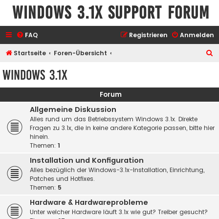
Windows 3.1x Support Forum
FAQ
Registrieren
Anmelden
S
Startseite
Foren-Übersicht
u
Windows 3.1x
c
h
Forum
e
Allgemeine Diskussion
Alles rund um das Betriebssystem Windows 3.1x. Direkte
Fragen zu 3.1x, die in keine andere Kategorie passen, bitte hier
hinein.
Themen:
1
Installation und Konfiguration
Alles bezüglich der Windows-3.1x-Installation, Einrichtung,
Patches und Hotfixes.
Themen:
5
Hardware & Hardwareprobleme
Unter welcher Hardware läuft 3.1x wie gut? Treiber gesucht?