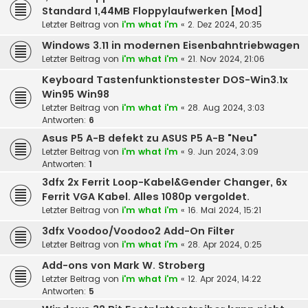
Standard 1,44MB Floppylaufwerken [Mod]
Letzter Beitrag von
i'm what i'm
«
2. Dez 2024, 20:35
Windows 3.11 in modernen Eisenbahntriebwagen
Letzter Beitrag von
i'm what i'm
«
21. Nov 2024, 21:06
Keyboard Tastenfunktionstester DOS-Win3.1x
Win95 Win98
Letzter Beitrag von
i'm what i'm
«
28. Aug 2024, 3:03
Antworten:
6
Asus P5 A-B defekt zu ASUS P5 A-B "Neu"
Letzter Beitrag von
i'm what i'm
«
9. Jun 2024, 3:09
Antworten:
1
3dfx 2x Ferrit Loop-Kabel&Gender Changer, 6x
Ferrit VGA Kabel. Alles 1080p vergoldet.
Letzter Beitrag von
i'm what i'm
«
16. Mai 2024, 15:21
3dfx Voodoo/Voodoo2 Add-On Filter
Letzter Beitrag von
i'm what i'm
«
28. Apr 2024, 0:25
Add-ons von Mark W. Stroberg
Letzter Beitrag von
i'm what i'm
«
12. Apr 2024, 14:22
Antworten:
5