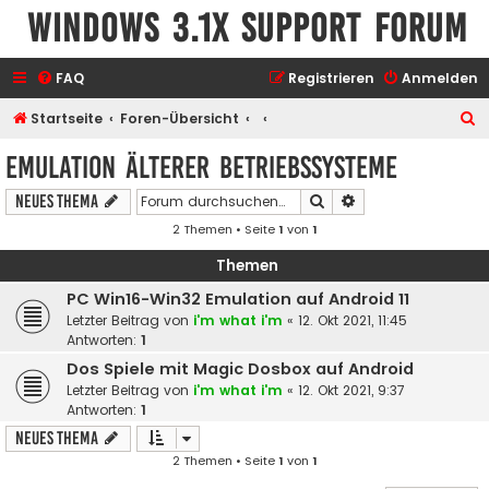
Windows 3.1x Support Forum
FAQ
Registrieren
Anmelden
S
Startseite
Foren-Übersicht
u
Emulation älterer Betriebssysteme
c
Suche
Erweiterte Suche
Neues Thema
h
2 Themen • Seite
1
von
1
e
Themen
PC Win16-Win32 Emulation auf Android 11
Letzter Beitrag von
i'm what i'm
«
12. Okt 2021, 11:45
Antworten:
1
Dos Spiele mit Magic Dosbox auf Android
Letzter Beitrag von
i'm what i'm
«
12. Okt 2021, 9:37
Antworten:
1
Neues Thema
2 Themen • Seite
1
von
1