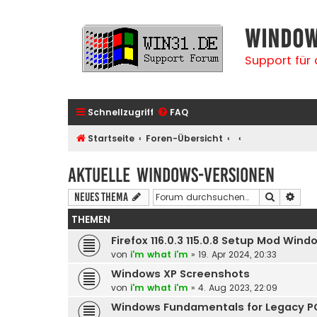
Window
Support für
Schnellzugriff
FAQ
Startseite
Foren-Übersicht
Aktuelle Windows-Versionen
Suche
Erwe
Neues Thema
THEMEN
Firefox 116.0.3 115.0.8 Setup Mod Wind
von
i'm what i'm
» 19. Apr 2024, 20:33
Windows XP Screenshots
von
i'm what i'm
» 4. Aug 2023, 22:09
Windows Fundamentals for Legacy P