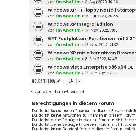
von
i'm what i'm
» 2. Aug 2023, 10:46
Windows XP - 1 Floppy Notfall Startop
von
i'm what i'm
» 16. Jul 2023, 20:58
Windows XP Integral Edition
von
i'm what i'm
» 14. Nov 2022, 7:03
GPT Festplatten, Partitionen mit 2.2T
von
i'm what i'm
» 12. Nov 2022, 21:32
Windows XP mit alternativen Browser
von
i'm what i'm
» 8. Feb 2022, 14:45
Windows Vista Enterprise x86 x64 DE,
von
i'm what i'm
» 12. Jun 2021, 17:05
Neues Thema
Zurück zur Foren-Übersicht
Berechtigungen in diesem Forum
Du darfst
keine
neuen Themen in diesem Forum erstell
Du darfst
keine
Antworten zu Themen in diesem Forum e
Du darfst deine Beiträge in diesem Forum
nicht
ändern
Du darfst deine Beiträge in diesem Forum
nicht
lösche
Du darfst
keine
Dateianhänge in diesem Forum erstelle