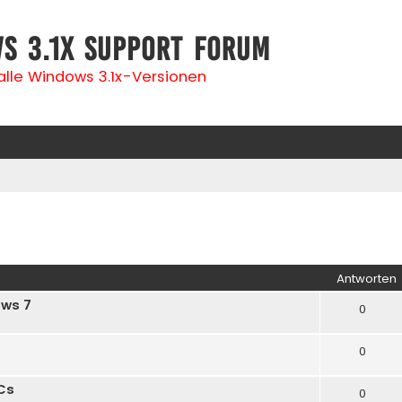
s 3.1x Support Forum
 alle Windows 3.1x-Versionen
iterte Suche
Antworten
ows 7
0
0
Cs
0