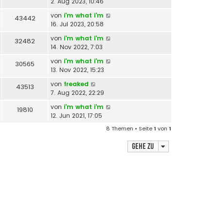
2. Aug 2023, 10:46
von
i'm what i'm
43442
16. Jul 2023, 20:58
von
i'm what i'm
32482
14. Nov 2022, 7:03
von
i'm what i'm
30565
13. Nov 2022, 15:23
von
freaked
43513
7. Aug 2022, 22:29
von
i'm what i'm
19810
12. Jun 2021, 17:05
8 Themen • Seite
1
von
1
Gehe zu