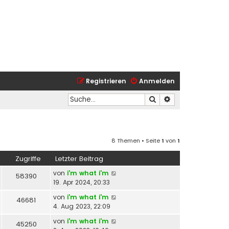
Registrieren
Anmelden
Suche
Erweiterte Suche
8 Themen • Seite
1
von
1
Zugriffe
Letzter Beitrag
von
i'm what i'm
58390
19. Apr 2024, 20:33
von
i'm what i'm
46681
4. Aug 2023, 22:09
von
i'm what i'm
45250