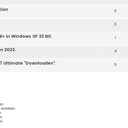
tion
0
0
B+ in Windows XP 32 Bit.
1
n 2022.
4
 7 Ultimate "Downloaden".
0
en.
rstellen.
.
n.
n.