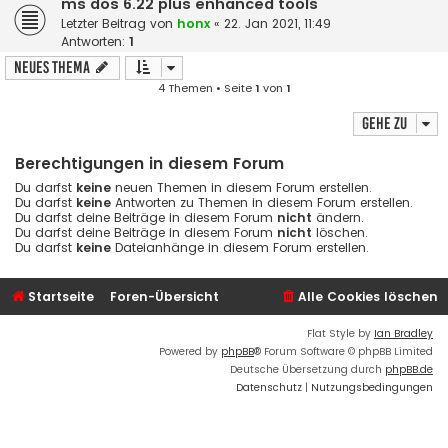
ms dos 6.22 plus enhanced tools
Letzter Beitrag von
honx
«
22. Jan 2021, 11:49
Antworten:
1
Neues Thema
4 Themen • Seite
1
von
1
Gehe zu
Berechtigungen in diesem Forum
Du darfst
keine
neuen Themen in diesem Forum erstellen.
Du darfst
keine
Antworten zu Themen in diesem Forum erstellen.
Du darfst deine Beiträge in diesem Forum
nicht
ändern.
Du darfst deine Beiträge in diesem Forum
nicht
löschen.
Du darfst
keine
Dateianhänge in diesem Forum erstellen.
Startseite
Foren-Übersicht
Alle Cookies löschen
Flat Style by
Ian Bradley
Powered by
phpBB
® Forum Software © phpBB Limited
Deutsche Übersetzung durch
phpBB.de
Datenschutz
|
Nutzungsbedingungen