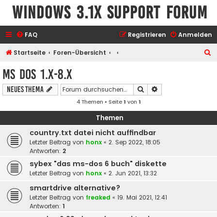
Windows 3.1x Support Forum
FAQ
Registrieren
Anmelden
S
Startseite
Foren-Übersicht
u
MS DOS 1.x-8.x
c
Suche
Erweiterte Suche
Neues Thema
h
4 Themen • Seite
1
von
1
e
Themen
country.txt datei nicht auffindbar
Letzter Beitrag von
honx
«
2. Sep 2022, 18:05
Antworten:
2
sybex "das ms-dos 6 buch" diskette
Letzter Beitrag von
honx
«
2. Jun 2021, 13:32
smartdrive alternative?
Letzter Beitrag von
freaked
«
19. Mai 2021, 12:41
Antworten:
1