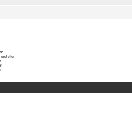
1
en.
rstellen.
.
n.
n.