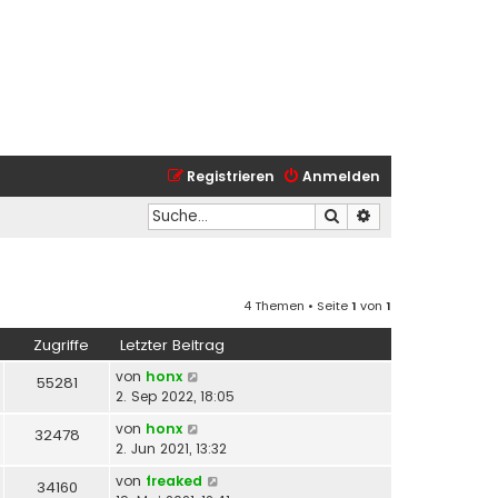
Registrieren
Anmelden
Suche
Erweiterte Suche
4 Themen • Seite
1
von
1
Zugriffe
Letzter Beitrag
von
honx
55281
2. Sep 2022, 18:05
von
honx
32478
2. Jun 2021, 13:32
von
freaked
34160