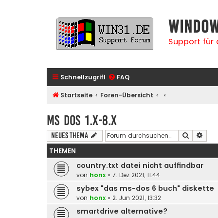
Window
Support für
Schnellzugriff
FAQ
Startseite
Foren-Übersicht
MS DOS 1.x-8.x
Suche
Erwe
Neues Thema
THEMEN
country.txt datei nicht auffindbar
von
honx
» 7. Dez 2021, 11:44
sybex "das ms-dos 6 buch" diskette
von
honx
» 2. Jun 2021, 13:32
smartdrive alternative?