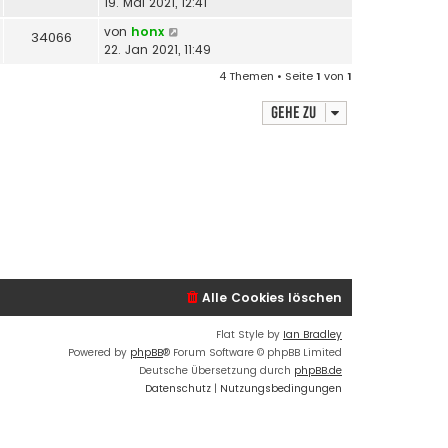
19. Mai 2021, 12:41
von
honx
34066
22. Jan 2021, 11:49
4 Themen • Seite
1
von
1
Gehe zu
Alle Cookies löschen
Flat Style by
Ian Bradley
Powered by
phpBB
® Forum Software © phpBB Limited
Deutsche Übersetzung durch
phpBB.de
Datenschutz
|
Nutzungsbedingungen