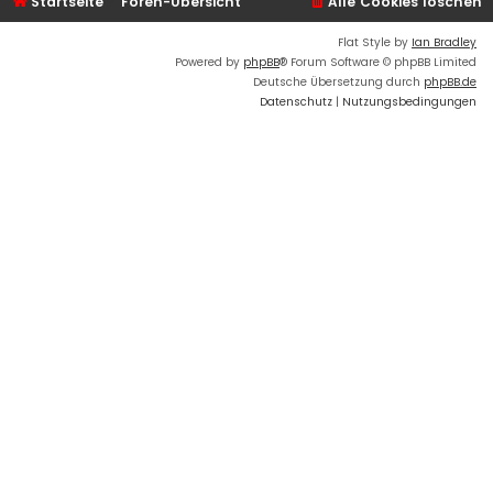
Startseite
Foren-Übersicht
Alle Cookies löschen
Flat Style by
Ian Bradley
Powered by
phpBB
® Forum Software © phpBB Limited
Deutsche Übersetzung durch
phpBB.de
Datenschutz
|
Nutzungsbedingungen