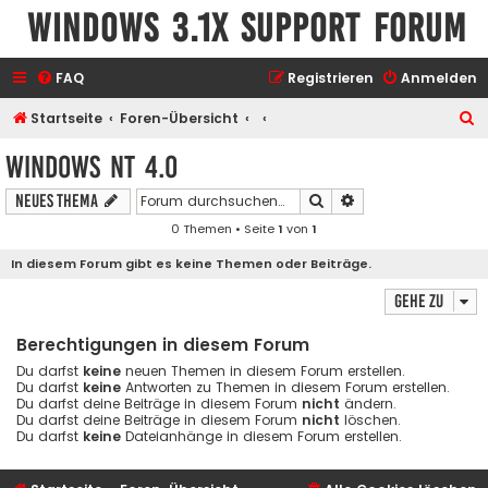
Windows 3.1x Support Forum
FAQ
Registrieren
Anmelden
S
Startseite
Foren-Übersicht
u
Windows NT 4.0
c
Suche
Erweiterte Suche
Neues Thema
h
0 Themen • Seite
1
von
1
e
In diesem Forum gibt es keine Themen oder Beiträge.
Gehe zu
Berechtigungen in diesem Forum
Du darfst
keine
neuen Themen in diesem Forum erstellen.
Du darfst
keine
Antworten zu Themen in diesem Forum erstellen.
Du darfst deine Beiträge in diesem Forum
nicht
ändern.
Du darfst deine Beiträge in diesem Forum
nicht
löschen.
Du darfst
keine
Dateianhänge in diesem Forum erstellen.