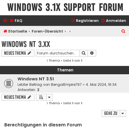
Windows 3.1x Support Forum
FAQ
Registrieren
Anmelden
S
Startseite
Foren-Übersicht
u
Windows NT 3.xx
c
Suche
Erweiterte Suche
Neues Thema
h
1 Thema • Seite
1
von
1
e
Themen
Windows NT 3.51
Letzter Beitrag von
BengalEmpire767
«
4. Mai 2024, 16:34
Antworten:
2
Neues Thema
1 Thema • Seite
1
von
1
Gehe zu
Berechtigungen in diesem Forum