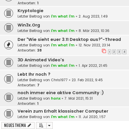
Antworten:
1
Kryptologie
Letzter Beitrag von
i'm what i'm
«
2. Aug 2023, 1:49
Win3x.Org
Letzter Beitrag von
i'm what i'm
«
8. Mär 2023, 10:36
Der "Wie sieht euer 3.11 Desktop aus?"-Thread
Letzter Beitrag von
i'm what i'm
«
12. Nov 2022, 23:14
Antworten:
38
1
2
3
4
3D Animated Video's
Letzter Beitrag von
i'm what i'm
«
1. Apr 2022, 21:45
Lebt Ihr noch ?
Letzter Beitrag von
Chris1977
«
23. Feb 2022, 9:45
Antworten:
7
noch immer eine aktive Community :)
Letzter Beitrag von
honx
«
7. Mai 2021, 15:31
Antworten:
1
Verein zum Erhalt klassischer Computer
Letzter Beitrag von
i'm what i'm
«
11. Jul 2020, 1:57
Neues Thema