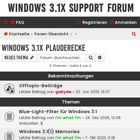
Windows 3.1x Support Forum
FAQ
Registrieren
Anmelden
S
Startseite
Foren-Übersicht
u
Windows 3.1x Plauderecke
c
Suche
Erweiterte Suche
Neues Thema
h
9 Themen • Seite
1
von
1
e
Bekanntmachungen
Offtopic-Beiträge
Letzter Beitrag von
gabyde
«
20. Jun 2019, 13:07
Themen
Blue-Light-Filter für Windows 3.1
Letzter Beitrag von
i'm what i'm
«
24. Dez 2025, 12:08
Antworten:
2
Windows 3.1(1) Memories
Letzter Beitrag von
i'm what i'm
«
7. Okt 2023, 0:18