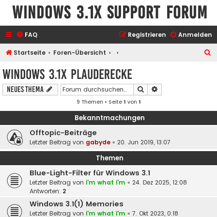
Windows 3.1x Support Forum
FAQ
Registrieren
Anmelden
S
Startseite
Foren-Übersicht
u
Windows 3.1x Plauderecke
c
Suche
Erweiterte Suche
Neues Thema
h
9 Themen • Seite
1
von
1
e
Bekanntmachungen
Offtopic-Beiträge
Letzter Beitrag von
gabyde
«
20. Jun 2019, 13:07
Themen
Blue-Light-Filter für Windows 3.1
Letzter Beitrag von
i'm what i'm
«
24. Dez 2025, 12:08
Antworten:
2
Windows 3.1(1) Memories
Letzter Beitrag von
i'm what i'm
«
7. Okt 2023, 0:18