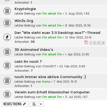
Antworten:
1
Kryptologie
Letzter Beitrag von
i'm what i'm
«
2. Aug 2023, 1:49
Win3x.Org
Letzter Beitrag von
i'm what i'm
«
8. Mär 2023, 10:36
Der "Wie sieht euer 3.11 Desktop aus?"-Thread
Letzter Beitrag von
i'm what i'm
«
12. Nov 2022, 23:14
Antworten:
38
1
2
3
4
3D Animated Video's
Letzter Beitrag von
i'm what i'm
«
1. Apr 2022, 21:45
Lebt Ihr noch ?
Letzter Beitrag von
Chris1977
«
23. Feb 2022, 9:45
Antworten:
7
noch immer eine aktive Community :)
Letzter Beitrag von
honx
«
7. Mai 2021, 15:31
Antworten:
1
Verein zum Erhalt klassischer Computer
Letzter Beitrag von
i'm what i'm
«
11. Jul 2020, 1:57
Neues Thema