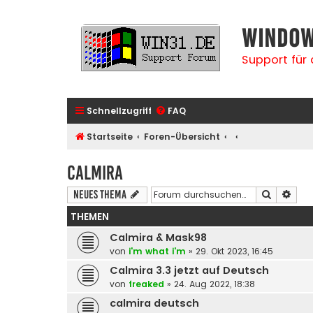
Window
Support für
Schnellzugriff
FAQ
Startseite
Foren-Übersicht
Calmira
Suche
Erwe
Neues Thema
THEMEN
Calmira & Mask98
von
i'm what i'm
» 29. Okt 2023, 16:45
Calmira 3.3 jetzt auf Deutsch
von
freaked
» 24. Aug 2022, 18:38
calmira deutsch