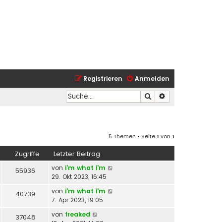
Registrieren
Anmelden
Suche
Erweiterte Suche
5 Themen • Seite
1
von
1
Zugriffe
Letzter Beitrag
von
i'm what i'm
55936
29. Okt 2023, 16:45
von
i'm what i'm
40739
7. Apr 2023, 19:05
von
freaked
37048