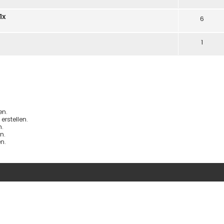
1x
6
1
en.
rstellen.
.
n.
n.