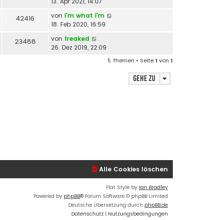
13. Apr 2021, 14:07
von
i'm what i'm
42416
18. Feb 2020, 16:59
von
freaked
23488
26. Dez 2019, 22:09
5 Themen • Seite
1
von
1
Gehe zu
Alle Cookies löschen
Flat Style by
Ian Bradley
Powered by
phpBB
® Forum Software © phpBB Limited
Deutsche Übersetzung durch
phpBB.de
Datenschutz
|
Nutzungsbedingungen