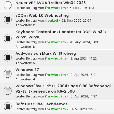
Neuer VBE SVGA Treiber Win3.1 2025
Letzter Beitrag von
i'm what i'm
«
5. Feb 2026, 1:33
zOOm Web 1.0 Webhosting
Letzter Beitrag von
freaked
«
22. Sep 2025, 22:04
Antworten:
2
Keyboard Tastenfunktionstester DOS-Win3.1x
Win95 Win98
Letzter Beitrag von
i'm what i'm
«
28. Aug 2024, 3:03
Antworten:
6
Add-ons von Mark W. Stroberg
Letzter Beitrag von
i'm what i'm
«
12. Apr 2024, 14:22
Antworten:
5
Windows 97
Letzter Beitrag von
i'm what i'm
«
10. Apr 2024, 15:01
Antworten:
4
Windows98SE SP2: UT2004 Sage 0.90 3dfxopengl
V2-SLI Experience on K6-2 500
Letzter Beitrag von
i'm what i'm
«
10. Apr 2024, 14:37
3dfx DosGlide Techdemos
Letzter Beitrag von
i'm what i'm
«
1. Nov 2023, 21:26