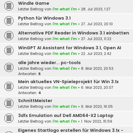
Windle Game
Letzter Beitrag von
i'm what i'm
«
28. Jul 2023, 1:27
Python für Windows 3.1
Letzter Beitrag von
i'm what i'm
«
27. Jul 2023, 20:10
Alternative PDF Reader in Windows 3.1 einbetten
Letzter Beitrag von
i'm what i'm
«
27. Jul 2023, 11:22
WinGPT AI Assistant for Windows 3.1, Open AI
Letzter Beitrag von
i'm what i'm
«
22. Jul 2023, 2:42
alle jahre wieder... pc-tools
Letzter Beitrag von
i'm what i'm
«
8. Mai 2023, 20:53
Antworten:
6
Mein aktuelles VN-Spieleprojekt für Win 3.1x
Letzter Beitrag von
i'm what i'm
«
6. Mai 2023, 20:07
Antworten:
4
SchnittMeister
Letzter Beitrag von
i'm what i'm
«
6. Mai 2023, 16:05
3dfx Emulation auf Dell AMD64-X2 Laptop
Letzter Beitrag von
i'm what i'm
«
1. Nov 2022, 15:59
Eigenes Startlogo erstellen für Windows 3.1x -