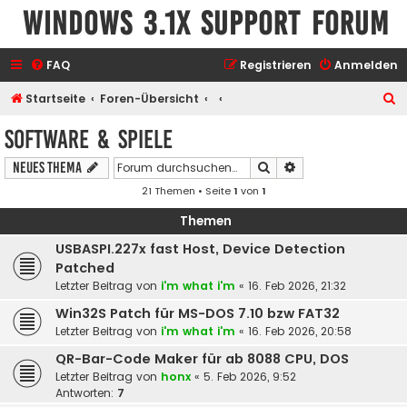
Windows 3.1x Support Forum
FAQ
Registrieren
Anmelden
S
Startseite
Foren-Übersicht
u
Software & Spiele
c
Suche
Erweiterte Suche
Neues Thema
h
21 Themen • Seite
1
von
1
e
Themen
USBASPI.227x fast Host, Device Detection
Patched
Letzter Beitrag von
i'm what i'm
«
16. Feb 2026, 21:32
Win32S Patch für MS-DOS 7.10 bzw FAT32
Letzter Beitrag von
i'm what i'm
«
16. Feb 2026, 20:58
QR-Bar-Code Maker für ab 8088 CPU, DOS
Letzter Beitrag von
honx
«
5. Feb 2026, 9:52
Antworten:
7