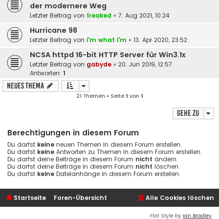
der modernere Weg
Letzter Beitrag von
freaked
«
7. Aug 2021, 10:24
Hurricane 98
Letzter Beitrag von
i'm what i'm
«
13. Apr 2020, 23:52
NCSA httpd 16-bit HTTP Server für Win3.1x
Letzter Beitrag von
gabyde
«
20. Jun 2019, 12:57
Antworten:
1
Neues Thema
21 Themen • Seite
1
von
1
Gehe zu
Berechtigungen in diesem Forum
Du darfst
keine
neuen Themen in diesem Forum erstellen.
Du darfst
keine
Antworten zu Themen in diesem Forum erstellen.
Du darfst deine Beiträge in diesem Forum
nicht
ändern.
Du darfst deine Beiträge in diesem Forum
nicht
löschen.
Du darfst
keine
Dateianhänge in diesem Forum erstellen.
Startseite
Foren-Übersicht
Alle Cookies löschen
Flat Style by
Ian Bradley