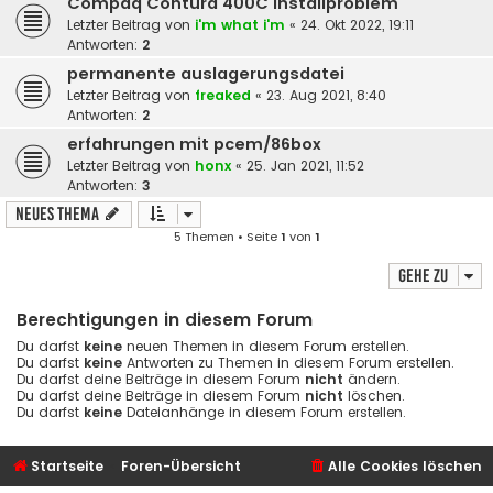
Compaq Contura 400C Installproblem
Letzter Beitrag von
i'm what i'm
«
24. Okt 2022, 19:11
Antworten:
2
permanente auslagerungsdatei
Letzter Beitrag von
freaked
«
23. Aug 2021, 8:40
Antworten:
2
erfahrungen mit pcem/86box
Letzter Beitrag von
honx
«
25. Jan 2021, 11:52
Antworten:
3
Neues Thema
5 Themen • Seite
1
von
1
Gehe zu
Berechtigungen in diesem Forum
Du darfst
keine
neuen Themen in diesem Forum erstellen.
Du darfst
keine
Antworten zu Themen in diesem Forum erstellen.
Du darfst deine Beiträge in diesem Forum
nicht
ändern.
Du darfst deine Beiträge in diesem Forum
nicht
löschen.
Du darfst
keine
Dateianhänge in diesem Forum erstellen.
Startseite
Foren-Übersicht
Alle Cookies löschen