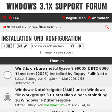
Windows 3.1x Support Forum
FAQ
Registrieren
Anmelden
S
Startseite
Foren-Übersicht
u
Installation und Konfiguration
c
Suche
Erweiterte Suche
Neues Thema
h
5 Themen • Seite
1
von
1
e
Themen
Win3.1x on bare metal Ryzen 9 9900X & RTX 5060
Ti system (2025) installed by floppy, FullHD etc
Letzter Beitrag von
Crispin
«
4. Mai 2026, 2:58
Antworten:
2
Windows-Dateifreigabe (SMB) unter Windows
für Workgroups 3.1. Herstellen einer Verbindung
zu Windows 11-Dateifreigabe
Letzter Beitrag von
i'm what i'm
«
2. Apr 2024, 19:18