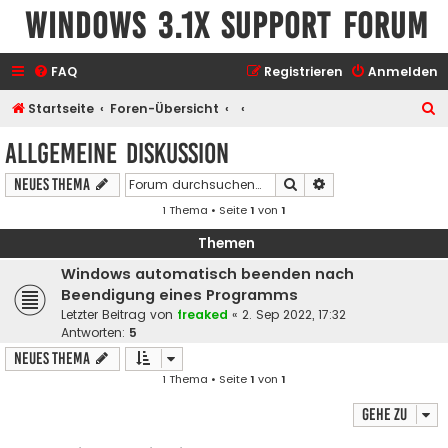
Windows 3.1x Support Forum
FAQ
Registrieren
Anmelden
S
Startseite
Foren-Übersicht
u
Allgemeine Diskussion
c
Suche
Erweiterte Suche
Neues Thema
h
1 Thema • Seite
1
von
1
e
Themen
Windows automatisch beenden nach
Beendigung eines Programms
Letzter Beitrag von
freaked
«
2. Sep 2022, 17:32
Antworten:
5
Neues Thema
1 Thema • Seite
1
von
1
Gehe zu