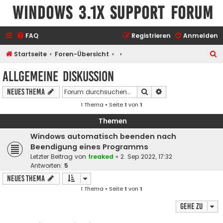
Windows 3.1x Support Forum
FAQ
Registrieren
Anmelden
S
Startseite
Foren-Übersicht
u
Allgemeine Diskussion
c
Suche
Erweiterte Suche
Neues Thema
h
1 Thema • Seite
1
von
1
e
Themen
Windows automatisch beenden nach
Beendigung eines Programms
Letzter Beitrag von
freaked
«
2. Sep 2022, 17:32
Antworten:
5
Neues Thema
1 Thema • Seite
1
von
1
Gehe zu