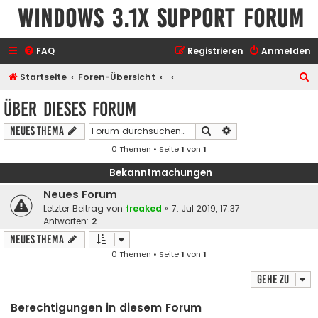
Windows 3.1x Support Forum
FAQ
Registrieren
Anmelden
S
Startseite
Foren-Übersicht
u
Über dieses Forum
c
Suche
Erweiterte Suche
Neues Thema
h
0 Themen • Seite
1
von
1
e
Bekanntmachungen
Neues Forum
Letzter Beitrag von
freaked
«
7. Jul 2019, 17:37
Antworten:
2
Neues Thema
0 Themen • Seite
1
von
1
Gehe zu
Berechtigungen in diesem Forum