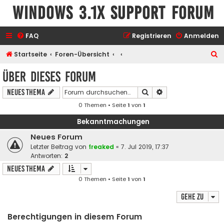
Windows 3.1x Support Forum
FAQ
Registrieren
Anmelden
S
Startseite
Foren-Übersicht
u
Über dieses Forum
c
Suche
Erweiterte Suche
Neues Thema
h
0 Themen • Seite
1
von
1
e
Bekanntmachungen
Neues Forum
Letzter Beitrag von
freaked
«
7. Jul 2019, 17:37
Antworten:
2
Neues Thema
0 Themen • Seite
1
von
1
Gehe zu
Berechtigungen in diesem Forum