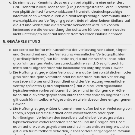
Du nimmst zur Kenntnis, dass es sich bei phpBB um eine unter der „
GNU General Public License v2
“ (GPL) bereitgestellten Foren-Software
von phpBB Limited (www.phpbb.com) handelt; deutschsprachige
Informationen werden durch die deutschsprachige Community unter
www.phpbb.de zur Verfügung gestellt. Beide haben keinen Einfluss auf
die Art und Weise, wie die Software verwendet wird. Sie können
insbesondere die Verwendung der Software für bestimmte Zwecke
nicht untersagen oder auf Inhalte fremder Foren Einfluss nehmen.
5. GEWÄHRLEISTUNG
Der Betreiber haftet mit Ausnahme der Verletzung von Leben, Körper
und Gesundheit und der Verletzung wesentlicher Vertragspflichten
(Kardinalpflichten) nur für Schäden, die auf ein vorsätzliches oder
grob fahrlässiges Verhalten zurückzuführen sind. Dies gilt auch für
mittelbare Folgeschäden wie insbesondere entgangenen Gewinn.
Die Haftung ist gegenüber Verbrauchern außer bei vorsätzlichem oder
grob fahrlässigem Verhalten oder bei Schäden aus der Verletzung
von Leben, Körper und Gesundheit und der Verletzung wesentlicher
Vertragspflichten (Kardinalpflichten) auf die bei Vertragsschluss
typischerweise vorhersehbaren Schäden und im übrigen der Höhe
nach auf die vertragstypischen Durchschnittsschäden begrenzt. Dies
gilt auch für mittelbare Folgeschäden wie insbesondere entgangenen
Gewinn.
Die Haftung ist gegenüber Unternehmern außer bei der Verletzung von
Leben, Körper und Gesundheit oder vorsätzlichem oder grob
fahrlässigem Verhalten des Betreibers auf die bei Vertragsschluss
typischerweise vorhersehbaren Schäden und im Übrigen der Höhe
nach auf die vertragstypischen Durchschnittsschäden begrenzt. Dies
gilt auch für mittelbare Schäden, insbesondere entgangenen Gewinn.