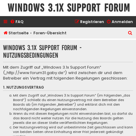
Windows 3.1x Support Forum
FAQ
Registrieren
Anmelden
S
Startseite
Foren-Übersicht
u
Windows 3.1x Support Forum -
c
Nutzungsbedingungen
h
e
Mit dem Zugriff auf „Windows 3.1x Support Forum“
(„http://www.forum31.gaby.de“) wird zwischen dir und dem
Betreiber ein Vertrag mit folgenden Regelungen geschlossen:
1. NUTZUNGSVERTRAG
Mit dem Zugriff auf „Windows 3.1x Support Forum“ (im Folgenden „das
Board“) schließt du einen Nutzungsvertrag mit dem Betreiber des
Boards ab (im Folgenden „Betreiber“) und erklärst dich mit den
nachfolgenden Regelungen einverstanden.
Wenn du mit diesen Regelungen nicht einverstanden bist, so darfst du
das Board nicht weiter nutzen. Für die Nutzung des Boards gelten
jeweils die an dieser Stelle veröffentlichten Regelungen.
Der Nutzungsvertrag wird auf unbestimmte Zeit geschlossen und kann
von beiden Seiten ohne Einhaltung einer Frist jederzeit gekündigt