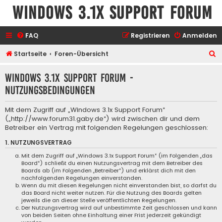
Windows 3.1x Support Forum
FAQ
Registrieren
Anmelden
S
Startseite
Foren-Übersicht
u
Windows 3.1x Support Forum -
c
Nutzungsbedingungen
h
e
Mit dem Zugriff auf „Windows 3.1x Support Forum“
(„http://www.forum31.gaby.de“) wird zwischen dir und dem
Betreiber ein Vertrag mit folgenden Regelungen geschlossen:
1. NUTZUNGSVERTRAG
Mit dem Zugriff auf „Windows 3.1x Support Forum“ (im Folgenden „das
Board“) schließt du einen Nutzungsvertrag mit dem Betreiber des
Boards ab (im Folgenden „Betreiber“) und erklärst dich mit den
nachfolgenden Regelungen einverstanden.
Wenn du mit diesen Regelungen nicht einverstanden bist, so darfst du
das Board nicht weiter nutzen. Für die Nutzung des Boards gelten
jeweils die an dieser Stelle veröffentlichten Regelungen.
Der Nutzungsvertrag wird auf unbestimmte Zeit geschlossen und kann
von beiden Seiten ohne Einhaltung einer Frist jederzeit gekündigt