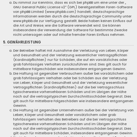
Du nimmst zur Kenntnis, dass es sich bei phpBB um eine unter der „
GNU General Public License v2
“ (GPL) bereitgestellten Foren-Software
von phpBB Limited (www.phpbb.com) handelt; deutschsprachige
Informationen werden durch die deutschsprachige Community unter
www.phpbb.de zur Verfügung gestellt. Beide haben keinen Einfluss auf
die Art und Weise, wie die Software verwendet wird. Sie können
insbesondere die Verwendung der Software für bestimmte Zwecke
nicht untersagen oder auf Inhalte fremder Foren Einfluss nehmen.
5. GEWÄHRLEISTUNG
Der Betreiber haftet mit Ausnahme der Verletzung von Leben, Körper
und Gesundheit und der Verletzung wesentlicher Vertragspflichten
(Kardinalpflichten) nur für Schäden, die auf ein vorsätzliches oder
grob fahrlässiges Verhalten zurückzuführen sind. Dies gilt auch für
mittelbare Folgeschäden wie insbesondere entgangenen Gewinn.
Die Haftung ist gegenüber Verbrauchern außer bei vorsätzlichem oder
grob fahrlässigem Verhalten oder bei Schäden aus der Verletzung
von Leben, Körper und Gesundheit und der Verletzung wesentlicher
Vertragspflichten (Kardinalpflichten) auf die bei Vertragsschluss
typischerweise vorhersehbaren Schäden und im übrigen der Höhe
nach auf die vertragstypischen Durchschnittsschäden begrenzt. Dies
gilt auch für mittelbare Folgeschäden wie insbesondere entgangenen
Gewinn.
Die Haftung ist gegenüber Unternehmern außer bei der Verletzung von
Leben, Körper und Gesundheit oder vorsätzlichem oder grob
fahrlässigem Verhalten des Betreibers auf die bei Vertragsschluss
typischerweise vorhersehbaren Schäden und im Übrigen der Höhe
nach auf die vertragstypischen Durchschnittsschäden begrenzt. Dies
gilt auch für mittelbare Schäden, insbesondere entgangenen Gewinn.