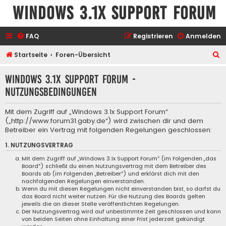
Windows 3.1x Support Forum
FAQ
Registrieren
Anmelden
S
Startseite
Foren-Übersicht
u
Windows 3.1x Support Forum -
c
Nutzungsbedingungen
h
e
Mit dem Zugriff auf „Windows 3.1x Support Forum“
(„http://www.forum31.gaby.de“) wird zwischen dir und dem
Betreiber ein Vertrag mit folgenden Regelungen geschlossen:
1. NUTZUNGSVERTRAG
Mit dem Zugriff auf „Windows 3.1x Support Forum“ (im Folgenden „das
Board“) schließt du einen Nutzungsvertrag mit dem Betreiber des
Boards ab (im Folgenden „Betreiber“) und erklärst dich mit den
nachfolgenden Regelungen einverstanden.
Wenn du mit diesen Regelungen nicht einverstanden bist, so darfst du
das Board nicht weiter nutzen. Für die Nutzung des Boards gelten
jeweils die an dieser Stelle veröffentlichten Regelungen.
Der Nutzungsvertrag wird auf unbestimmte Zeit geschlossen und kann
von beiden Seiten ohne Einhaltung einer Frist jederzeit gekündigt