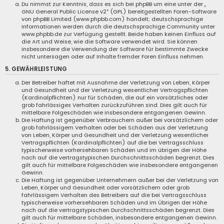
Du nimmst zur Kenntnis, dass es sich bei phpBB um eine unter der „
GNU General Public License v2
“ (GPL) bereitgestellten Foren-Software
von phpBB Limited (www.phpbb.com) handelt; deutschsprachige
Informationen werden durch die deutschsprachige Community unter
www.phpbb.de zur Verfügung gestellt. Beide haben keinen Einfluss auf
die Art und Weise, wie die Software verwendet wird. Sie können
insbesondere die Verwendung der Software für bestimmte Zwecke
nicht untersagen oder auf Inhalte fremder Foren Einfluss nehmen.
5. GEWÄHRLEISTUNG
Der Betreiber haftet mit Ausnahme der Verletzung von Leben, Körper
und Gesundheit und der Verletzung wesentlicher Vertragspflichten
(Kardinalpflichten) nur für Schäden, die auf ein vorsätzliches oder
grob fahrlässiges Verhalten zurückzuführen sind. Dies gilt auch für
mittelbare Folgeschäden wie insbesondere entgangenen Gewinn.
Die Haftung ist gegenüber Verbrauchern außer bei vorsätzlichem oder
grob fahrlässigem Verhalten oder bei Schäden aus der Verletzung
von Leben, Körper und Gesundheit und der Verletzung wesentlicher
Vertragspflichten (Kardinalpflichten) auf die bei Vertragsschluss
typischerweise vorhersehbaren Schäden und im übrigen der Höhe
nach auf die vertragstypischen Durchschnittsschäden begrenzt. Dies
gilt auch für mittelbare Folgeschäden wie insbesondere entgangenen
Gewinn.
Die Haftung ist gegenüber Unternehmern außer bei der Verletzung von
Leben, Körper und Gesundheit oder vorsätzlichem oder grob
fahrlässigem Verhalten des Betreibers auf die bei Vertragsschluss
typischerweise vorhersehbaren Schäden und im Übrigen der Höhe
nach auf die vertragstypischen Durchschnittsschäden begrenzt. Dies
gilt auch für mittelbare Schäden, insbesondere entgangenen Gewinn.