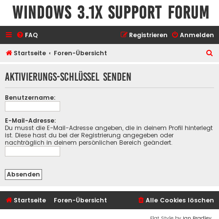
Windows 3.1x Support Forum
FAQ
Registrieren
Anmelden
S
Startseite
Foren-Übersicht
u
Aktivierungs-Schlüssel senden
c
h
Benutzername:
e
E-Mail-Adresse:
Du musst die E-Mail-Adresse angeben, die in deinem Profil hinterlegt
ist. Diese hast du bei der Registrierung angegeben oder
nachträglich in deinem persönlichen Bereich geändert.
Startseite
Foren-Übersicht
Alle Cookies löschen
Flat Style by
Ian Bradley