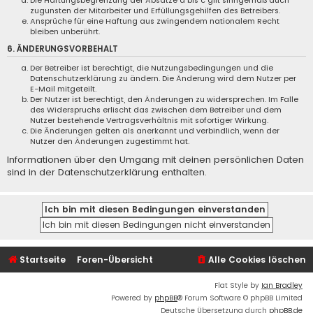
Die Haftungsbegrenzung der Absätze a bis c gilt sinngemäß auch
zugunsten der Mitarbeiter und Erfüllungsgehilfen des Betreibers.
Ansprüche für eine Haftung aus zwingendem nationalem Recht
bleiben unberührt.
6. ÄNDERUNGSVORBEHALT
Der Betreiber ist berechtigt, die Nutzungsbedingungen und die
Datenschutzerklärung zu ändern. Die Änderung wird dem Nutzer per
E-Mail mitgeteilt.
Der Nutzer ist berechtigt, den Änderungen zu widersprechen. Im Falle
des Widerspruchs erlischt das zwischen dem Betreiber und dem
Nutzer bestehende Vertragsverhältnis mit sofortiger Wirkung.
Die Änderungen gelten als anerkannt und verbindlich, wenn der
Nutzer den Änderungen zugestimmt hat.
Informationen über den Umgang mit deinen persönlichen Daten
sind in der Datenschutzerklärung enthalten.
Startseite
Foren-Übersicht
Alle Cookies löschen
Flat Style by
Ian Bradley
Powered by
phpBB
® Forum Software © phpBB Limited
Deutsche Übersetzung durch
phpBB.de