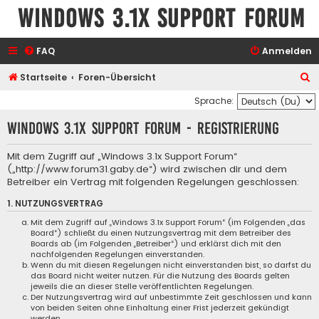
Windows 3.1x Support Forum
FAQ
Anmelden
S
Startseite
Foren-Übersicht
u
Sprache:
c
Windows 3.1x Support Forum - Registrierung
h
e
Mit dem Zugriff auf „Windows 3.1x Support Forum“
(„http://www.forum31.gaby.de“) wird zwischen dir und dem
Betreiber ein Vertrag mit folgenden Regelungen geschlossen:
1. NUTZUNGSVERTRAG
Mit dem Zugriff auf „Windows 3.1x Support Forum“ (im Folgenden „das
Board“) schließt du einen Nutzungsvertrag mit dem Betreiber des
Boards ab (im Folgenden „Betreiber“) und erklärst dich mit den
nachfolgenden Regelungen einverstanden.
Wenn du mit diesen Regelungen nicht einverstanden bist, so darfst du
das Board nicht weiter nutzen. Für die Nutzung des Boards gelten
jeweils die an dieser Stelle veröffentlichten Regelungen.
Der Nutzungsvertrag wird auf unbestimmte Zeit geschlossen und kann
von beiden Seiten ohne Einhaltung einer Frist jederzeit gekündigt
werden.