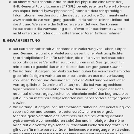
Du nimmst zur Kenntnis, dass es sich bei phpBB um eine unter der „
GNU General Public License v2
“ (GPL) bereitgestellten Foren-Software
von phpBB Limited (www.phpbb.com) handelt; deutschsprachige
Informationen werden durch die deutschsprachige Community unter
www.phpbb.de zur Verfügung gestellt. Beide haben keinen Einfluss auf
die Art und Weise, wie die Software verwendet wird. Sie können
insbesondere die Verwendung der Software für bestimmte Zwecke
nicht untersagen oder auf Inhalte fremder Foren Einfluss nehmen.
5. GEWÄHRLEISTUNG
Der Betreiber haftet mit Ausnahme der Verletzung von Leben, Körper
und Gesundheit und der Verletzung wesentlicher Vertragspflichten
(Kardinalpflichten) nur für Schäden, die auf ein vorsätzliches oder
grob fahrlässiges Verhalten zurückzuführen sind. Dies gilt auch für
mittelbare Folgeschäden wie insbesondere entgangenen Gewinn.
Die Haftung ist gegenüber Verbrauchern außer bei vorsätzlichem oder
grob fahrlässigem Verhalten oder bei Schäden aus der Verletzung
von Leben, Körper und Gesundheit und der Verletzung wesentlicher
Vertragspflichten (Kardinalpflichten) auf die bei Vertragsschluss
typischerweise vorhersehbaren Schäden und im übrigen der Höhe
nach auf die vertragstypischen Durchschnittsschäden begrenzt. Dies
gilt auch für mittelbare Folgeschäden wie insbesondere entgangenen
Gewinn.
Die Haftung ist gegenüber Unternehmern außer bei der Verletzung von
Leben, Körper und Gesundheit oder vorsätzlichem oder grob
fahrlässigem Verhalten des Betreibers auf die bei Vertragsschluss
typischerweise vorhersehbaren Schäden und im Übrigen der Höhe
nach auf die vertragstypischen Durchschnittsschäden begrenzt. Dies
gilt auch für mittelbare Schäden, insbesondere entgangenen Gewinn.