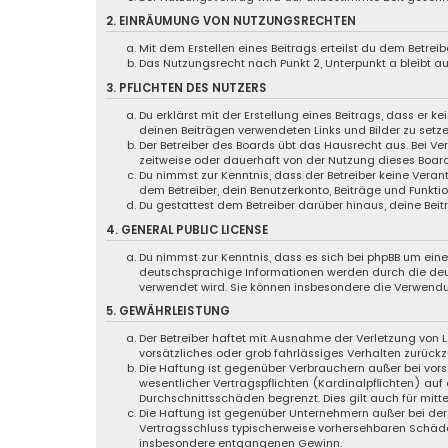
2. EINRÄUMUNG VON NUTZUNGSRECHTEN
Mit dem Erstellen eines Beitrags erteilst du dem Betre
Das Nutzungsrecht nach Punkt 2, Unterpunkt a bleibt 
3. PFLICHTEN DES NUTZERS
Du erklärst mit der Erstellung eines Beitrags, dass er k
deinen Beiträgen verwendeten Links und Bilder zu setz
Der Betreiber des Boards übt das Hausrecht aus. Bei 
zeitweise oder dauerhaft von der Nutzung dieses Board
Du nimmst zur Kenntnis, dass der Betreiber keine Verant
dem Betreiber, dein Benutzerkonto, Beiträge und Funktio
Du gestattest dem Betreiber darüber hinaus, deine Bei
4. GENERAL PUBLIC LICENSE
Du nimmst zur Kenntnis, dass es sich bei phpBB um eine 
deutschsprachige Informationen werden durch die deut
verwendet wird. Sie können insbesondere die Verwendu
5. GEWÄHRLEISTUNG
Der Betreiber haftet mit Ausnahme der Verletzung von L
vorsätzliches oder grob fahrlässiges Verhalten zurück
Die Haftung ist gegenüber Verbrauchern außer bei vor
wesentlicher Vertragspflichten (Kardinalpflichten) au
Durchschnittsschäden begrenzt. Dies gilt auch für mi
Die Haftung ist gegenüber Unternehmern außer bei der 
Vertragsschluss typischerweise vorhersehbaren Schäde
insbesondere entgangenen Gewinn.