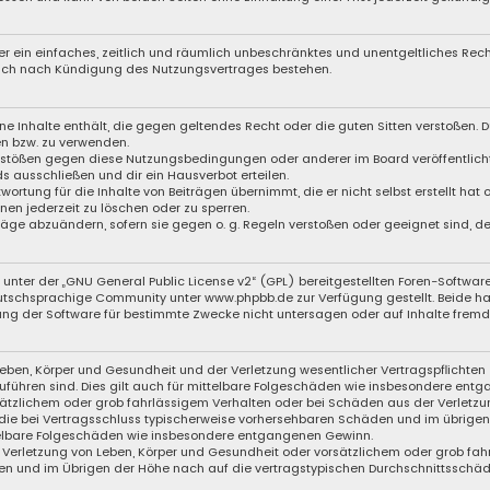
iber ein einfaches, zeitlich und räumlich unbeschränktes und unentgeltliches Re
auch nach Kündigung des Nutzungsvertrages bestehen.
eine Inhalte enthält, die gegen geltendes Recht oder die guten Sitten verstoßen. D
en bzw. zu verwenden.
Verstößen gegen diese Nutzungsbedingungen oder anderer im Board veröffentli
s ausschließen und dir ein Hausverbot erteilen.
wortung für die Inhalte von Beiträgen übernimmt, die er nicht selbst erstellt hat
nen jederzeit zu löschen oder zu sperren.
träge abzuändern, sofern sie gegen o. g. Regeln verstoßen oder geeignet sind, 
unter der „
GNU General Public License v2
“ (GPL) bereitgestellten Foren-Softwa
schsprachige Community unter www.phpbb.de zur Verfügung gestellt. Beide haben
ng der Software für bestimmte Zwecke nicht untersagen oder auf Inhalte fremde
eben, Körper und Gesundheit und der Verletzung wesentlicher Vertragspflichten (
zuführen sind. Dies gilt auch für mittelbare Folgeschäden wie insbesondere ent
sätzlichem oder grob fahrlässigem Verhalten oder bei Schäden aus der Verletzu
f die bei Vertragsschluss typischerweise vorhersehbaren Schäden und im übrige
ttelbare Folgeschäden wie insbesondere entgangenen Gewinn.
Verletzung von Leben, Körper und Gesundheit oder vorsätzlichem oder grob fahr
n und im Übrigen der Höhe nach auf die vertragstypischen Durchschnittsschäden