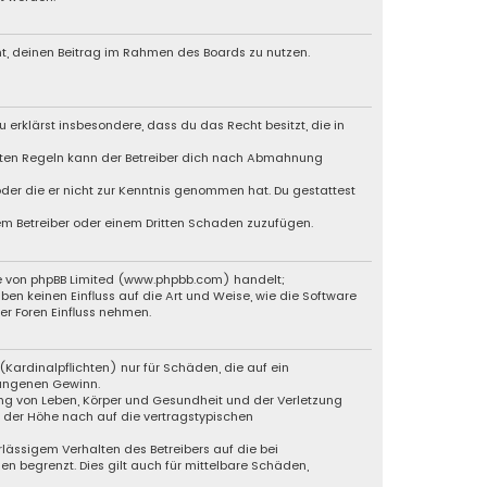
cht, deinen Beitrag im Rahmen des Boards zu nutzen.
u erklärst insbesondere, dass du das Recht besitzt, die in
chten Regeln kann der Betreiber dich nach Abmahnung
 oder die er nicht zur Kenntnis genommen hat. Du gestattest
dem Betreiber oder einem Dritten Schaden zuzufügen.
re von phpBB Limited (www.phpbb.com) handelt;
 keinen Einfluss auf die Art und Weise, wie die Software
r Foren Einfluss nehmen.
Kardinalpflichten) nur für Schäden, die auf ein
gangenen Gewinn.
ng von Leben, Körper und Gesundheit und der Verletzung
n der Höhe nach auf die vertragstypischen
lässigem Verhalten des Betreibers auf die bei
 begrenzt. Dies gilt auch für mittelbare Schäden,