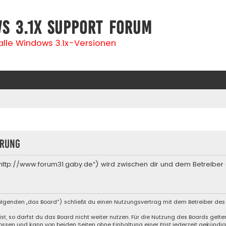
s 3.1x Support Forum
 alle Windows 3.1x-Versionen
erung
(„http://www.forum31.gaby.de“) wird zwischen dir und dem Betreiber
olgenden „das Board“) schließt du einen Nutzungsvertrag mit dem Betreiber des 
, so darfst du das Board nicht weiter nutzen. Für die Nutzung des Boards gelten 
ssen und kann von beiden Seiten ohne Einhaltung einer Frist jederzeit gekündig