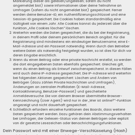
Markierung dieser als gelesen/ungelesen; sofern du nicht
angemeldet bist) sowie Informationen über deine Teilnahme an
Umfragen (sofern du nicht angemeldet bist) gespeichert. Ferner
werden deine Benutzer-ID, ein Authentifizierungsschlüssel und eine
Session-ID gespeichert. Die Cookies haben standardmäßig eine
Gültigkeit von einem Jahr. Alle Cookies kannst du jederzeit über die
Funktion „Alle Cookies löschen“ löschen.
Weiterhin werden die Daten gespeichert, die du bei der Registrierung,
in deinem Profil oder deinem persönlichem Bereich angibst. Für die
Registrierung sind mindestens ein eindeutiger Benutzername, eine E-
Mail-Adresse und ein Passwort notwendig. Wenn durch den Betreiber
weitere Daten als notwendig festgelegt wurden, so ist dies für dich vor
deren Eingabe ersichtlich.
Wenn du einen Beitrag oder eine private Nachricht erstellst, so werden
die dort eingegebenen Daten ebenfalls gespeichert. Gleiches gilt,
wenn du einen Beitrag als Entwurf zwischenspeicherst. In diesen Fällen
wird auch deine IP-Adresse gespeichert. Die IP-Adresse wird weiterhin
bei folgenden Aktionen gespeichert: Löschen und Ändern von
Beiträgen (dazu zählen Private Nachrichten und Umfragen),
Änderungen an zentralen Profildaten (E-Mail-Adresse,
Kontoaktivierung, Benutzer-Passwort) und gescheiterte
Anmeldeversuche. Die von deinem Browser übermittelte Browser-
Kennzeichnung (User Agent) wird nur in der „Wer ist online?“-Funktion
angezeigt und nicht dauerhaft gespeichert.
Schließlich erfordern einzelne Funktionen des Boards, dass weitere
Daten gespeichert werden. Dazu gehören dein Abstimmungsverhalten
bei Umfragen, der Gelesen-Status von deinen Beiträgen oder explizit
von dir gesetzte Lesezeichen oder Benachrichtigungsfunktionen.
Dein Passwort wird mit einer Einwege-Verschlüsselung (Hash)