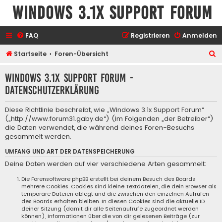
Windows 3.1x Support Forum
FAQ
Registrieren
Anmelden
S
Startseite
Foren-Übersicht
u
Windows 3.1x Support Forum -
c
Datenschutzerklärung
h
e
Diese Richtlinie beschreibt, wie „Windows 3.1x Support Forum“
(„http://www.forum31.gaby.de“) (im Folgenden „der Betreiber“)
die Daten verwendet, die während deines Foren-Besuchs
gesammelt werden.
UMFANG UND ART DER DATENSPEICHERUNG
Deine Daten werden auf vier verschiedene Arten gesammelt:
Die Forensoftware phpBB erstellt bei deinem Besuch des Boards
mehrere Cookies. Cookies sind kleine Textdateien, die dein Browser als
temporäre Dateien ablegt und die zwischen den einzelnen Aufrufen
des Boards erhalten bleiben. In diesen Cookies sind die aktuelle ID
deiner Sitzung (damit dir alle Seitenaufrufe zugeordnet werden
können), Informationen über die von dir gelesenen Beiträge (zur