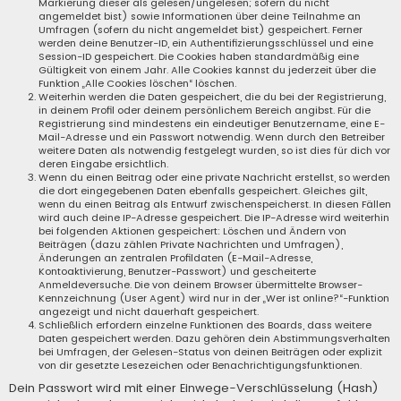
Markierung dieser als gelesen/ungelesen; sofern du nicht
angemeldet bist) sowie Informationen über deine Teilnahme an
Umfragen (sofern du nicht angemeldet bist) gespeichert. Ferner
werden deine Benutzer-ID, ein Authentifizierungsschlüssel und eine
Session-ID gespeichert. Die Cookies haben standardmäßig eine
Gültigkeit von einem Jahr. Alle Cookies kannst du jederzeit über die
Funktion „Alle Cookies löschen“ löschen.
Weiterhin werden die Daten gespeichert, die du bei der Registrierung,
in deinem Profil oder deinem persönlichem Bereich angibst. Für die
Registrierung sind mindestens ein eindeutiger Benutzername, eine E-
Mail-Adresse und ein Passwort notwendig. Wenn durch den Betreiber
weitere Daten als notwendig festgelegt wurden, so ist dies für dich vor
deren Eingabe ersichtlich.
Wenn du einen Beitrag oder eine private Nachricht erstellst, so werden
die dort eingegebenen Daten ebenfalls gespeichert. Gleiches gilt,
wenn du einen Beitrag als Entwurf zwischenspeicherst. In diesen Fällen
wird auch deine IP-Adresse gespeichert. Die IP-Adresse wird weiterhin
bei folgenden Aktionen gespeichert: Löschen und Ändern von
Beiträgen (dazu zählen Private Nachrichten und Umfragen),
Änderungen an zentralen Profildaten (E-Mail-Adresse,
Kontoaktivierung, Benutzer-Passwort) und gescheiterte
Anmeldeversuche. Die von deinem Browser übermittelte Browser-
Kennzeichnung (User Agent) wird nur in der „Wer ist online?“-Funktion
angezeigt und nicht dauerhaft gespeichert.
Schließlich erfordern einzelne Funktionen des Boards, dass weitere
Daten gespeichert werden. Dazu gehören dein Abstimmungsverhalten
bei Umfragen, der Gelesen-Status von deinen Beiträgen oder explizit
von dir gesetzte Lesezeichen oder Benachrichtigungsfunktionen.
Dein Passwort wird mit einer Einwege-Verschlüsselung (Hash)