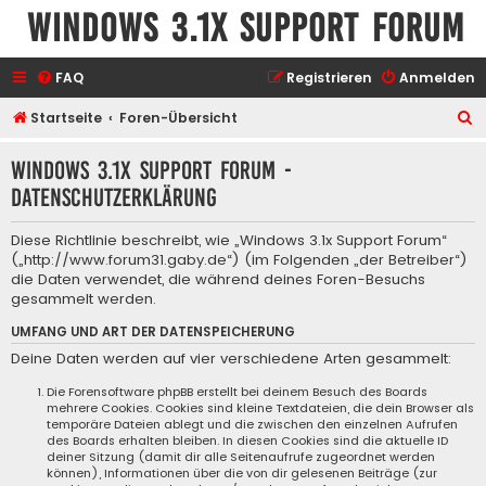
Windows 3.1x Support Forum
FAQ
Registrieren
Anmelden
S
Startseite
Foren-Übersicht
u
Windows 3.1x Support Forum -
c
Datenschutzerklärung
h
e
Diese Richtlinie beschreibt, wie „Windows 3.1x Support Forum“
(„http://www.forum31.gaby.de“) (im Folgenden „der Betreiber“)
die Daten verwendet, die während deines Foren-Besuchs
gesammelt werden.
UMFANG UND ART DER DATENSPEICHERUNG
Deine Daten werden auf vier verschiedene Arten gesammelt:
Die Forensoftware phpBB erstellt bei deinem Besuch des Boards
mehrere Cookies. Cookies sind kleine Textdateien, die dein Browser als
temporäre Dateien ablegt und die zwischen den einzelnen Aufrufen
des Boards erhalten bleiben. In diesen Cookies sind die aktuelle ID
deiner Sitzung (damit dir alle Seitenaufrufe zugeordnet werden
können), Informationen über die von dir gelesenen Beiträge (zur