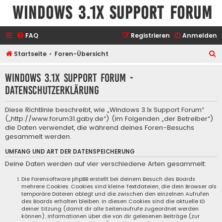
Windows 3.1x Support Forum
FAQ
Registrieren
Anmelden
S
Startseite
Foren-Übersicht
u
Windows 3.1x Support Forum -
c
Datenschutzerklärung
h
e
Diese Richtlinie beschreibt, wie „Windows 3.1x Support Forum“
(„http://www.forum31.gaby.de“) (im Folgenden „der Betreiber“)
die Daten verwendet, die während deines Foren-Besuchs
gesammelt werden.
UMFANG UND ART DER DATENSPEICHERUNG
Deine Daten werden auf vier verschiedene Arten gesammelt:
Die Forensoftware phpBB erstellt bei deinem Besuch des Boards
mehrere Cookies. Cookies sind kleine Textdateien, die dein Browser als
temporäre Dateien ablegt und die zwischen den einzelnen Aufrufen
des Boards erhalten bleiben. In diesen Cookies sind die aktuelle ID
deiner Sitzung (damit dir alle Seitenaufrufe zugeordnet werden
können), Informationen über die von dir gelesenen Beiträge (zur