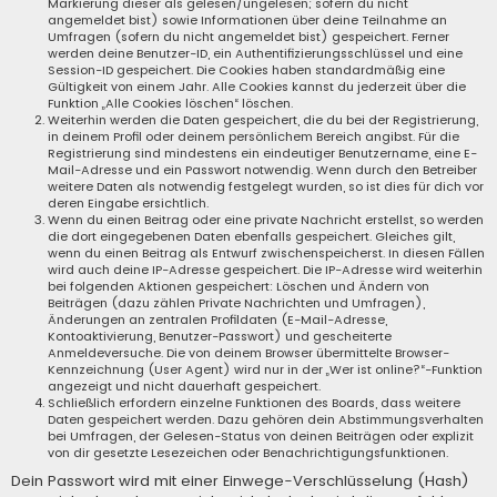
Markierung dieser als gelesen/ungelesen; sofern du nicht
angemeldet bist) sowie Informationen über deine Teilnahme an
Umfragen (sofern du nicht angemeldet bist) gespeichert. Ferner
werden deine Benutzer-ID, ein Authentifizierungsschlüssel und eine
Session-ID gespeichert. Die Cookies haben standardmäßig eine
Gültigkeit von einem Jahr. Alle Cookies kannst du jederzeit über die
Funktion „Alle Cookies löschen“ löschen.
Weiterhin werden die Daten gespeichert, die du bei der Registrierung,
in deinem Profil oder deinem persönlichem Bereich angibst. Für die
Registrierung sind mindestens ein eindeutiger Benutzername, eine E-
Mail-Adresse und ein Passwort notwendig. Wenn durch den Betreiber
weitere Daten als notwendig festgelegt wurden, so ist dies für dich vor
deren Eingabe ersichtlich.
Wenn du einen Beitrag oder eine private Nachricht erstellst, so werden
die dort eingegebenen Daten ebenfalls gespeichert. Gleiches gilt,
wenn du einen Beitrag als Entwurf zwischenspeicherst. In diesen Fällen
wird auch deine IP-Adresse gespeichert. Die IP-Adresse wird weiterhin
bei folgenden Aktionen gespeichert: Löschen und Ändern von
Beiträgen (dazu zählen Private Nachrichten und Umfragen),
Änderungen an zentralen Profildaten (E-Mail-Adresse,
Kontoaktivierung, Benutzer-Passwort) und gescheiterte
Anmeldeversuche. Die von deinem Browser übermittelte Browser-
Kennzeichnung (User Agent) wird nur in der „Wer ist online?“-Funktion
angezeigt und nicht dauerhaft gespeichert.
Schließlich erfordern einzelne Funktionen des Boards, dass weitere
Daten gespeichert werden. Dazu gehören dein Abstimmungsverhalten
bei Umfragen, der Gelesen-Status von deinen Beiträgen oder explizit
von dir gesetzte Lesezeichen oder Benachrichtigungsfunktionen.
Dein Passwort wird mit einer Einwege-Verschlüsselung (Hash)