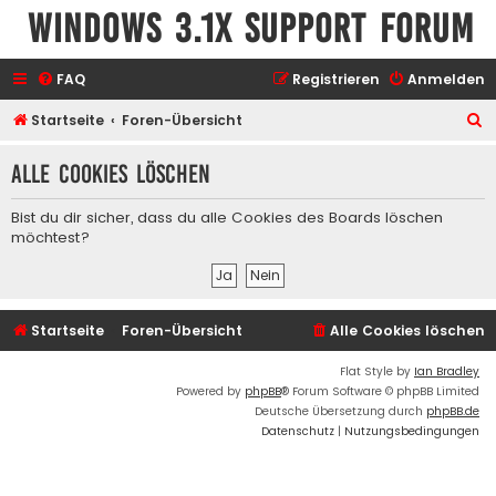
Windows 3.1x Support Forum
FAQ
Registrieren
Anmelden
S
Startseite
Foren-Übersicht
u
Alle Cookies löschen
c
h
Bist du dir sicher, dass du alle Cookies des Boards löschen
e
möchtest?
Startseite
Foren-Übersicht
Alle Cookies löschen
Flat Style by
Ian Bradley
Powered by
phpBB
® Forum Software © phpBB Limited
Deutsche Übersetzung durch
phpBB.de
Datenschutz
|
Nutzungsbedingungen