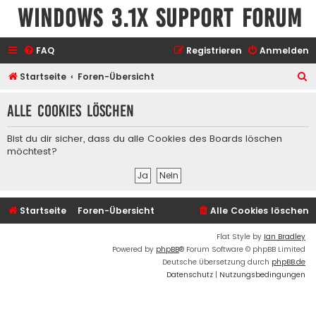
Windows 3.1x Support Forum
FAQ
Registrieren
Anmelden
S
Startseite
Foren-Übersicht
u
Alle Cookies löschen
c
h
Bist du dir sicher, dass du alle Cookies des Boards löschen
e
möchtest?
Startseite
Foren-Übersicht
Alle Cookies löschen
Flat Style by
Ian Bradley
Powered by
phpBB
® Forum Software © phpBB Limited
Deutsche Übersetzung durch
phpBB.de
Datenschutz
|
Nutzungsbedingungen