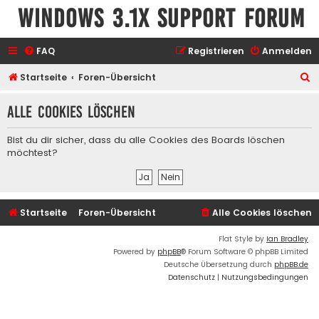
Windows 3.1x Support Forum
FAQ
Registrieren
Anmelden
S
Startseite
Foren-Übersicht
u
Alle Cookies löschen
c
h
Bist du dir sicher, dass du alle Cookies des Boards löschen
e
möchtest?
Startseite
Foren-Übersicht
Alle Cookies löschen
Flat Style by
Ian Bradley
Powered by
phpBB
® Forum Software © phpBB Limited
Deutsche Übersetzung durch
phpBB.de
Datenschutz
|
Nutzungsbedingungen