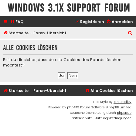
Windows 3.1x Support Forum
FAQ
Registrieren
Anmelden
S
Startseite
Foren-Übersicht
u
Alle Cookies löschen
c
h
Bist du dir sicher, dass du alle Cookies des Boards löschen
e
möchtest?
Startseite
Foren-Übersicht
Alle Cookies löschen
Flat Style by
Ian Bradley
Powered by
phpBB
® Forum Software © phpBB Limited
Deutsche Übersetzung durch
phpBB.de
Datenschutz
|
Nutzungsbedingungen