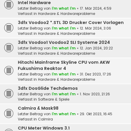
Intel Hardware
Letzter Beitrag von
i'm what i'm
«
17. Mär 2024, 4:59
Verfasst in
Hardware & Hardwareprobleme
3dfx Voodoo2 *.STL 3D Drucker Cover Vorlagen
Letzter Beitrag von
i'm what i'm
«
12. Mär 2024, 3:06
Verfasst in
Hardware & Hardwareprobleme
3dfx Voodoo1 Voodoo2 SLI Systeme 2024
Letzter Beitrag von
i'm what i'm
«
12. Jan 2024, 20:22
Verfasst in
Hardware & Hardwareprobleme
Hitachi Mainframe Skyline CPU vom AKW
Fukushima Reaktor 4
Letzter Beitrag von
i'm what i'm
«
31. Dez 2023, 17:26
Verfasst in
Hardware & Hardwareprobleme
3dfx DosGlide Techdemos
Letzter Beitrag von
i'm what i'm
«
1. Nov 2023, 21:26
Verfasst in
Software & Spiele
Calmira & Mask98
Letzter Beitrag von
i'm what i'm
«
29. Okt 2023, 16:45
Verfasst in
Calmira
CPU Meter Windows 3.1