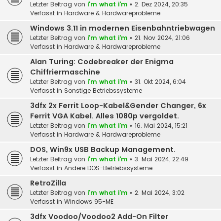
Letzter Beitrag von
i'm what i'm
«
2. Dez 2024, 20:35
Verfasst in
Hardware & Hardwareprobleme
Windows 3.11 in modernen Eisenbahntriebwagen
Letzter Beitrag von
i'm what i'm
«
21. Nov 2024, 21:06
Verfasst in
Hardware & Hardwareprobleme
Alan Turing: Codebreaker der Enigma
Chiffriermaschine
Letzter Beitrag von
i'm what i'm
«
31. Okt 2024, 6:04
Verfasst in
Sonstige Betriebssysteme
3dfx 2x Ferrit Loop-Kabel&Gender Changer, 6x
Ferrit VGA Kabel. Alles 1080p vergoldet.
Letzter Beitrag von
i'm what i'm
«
16. Mai 2024, 15:21
Verfasst in
Hardware & Hardwareprobleme
DOS, Win9x USB Backup Management.
Letzter Beitrag von
i'm what i'm
«
3. Mai 2024, 22:49
Verfasst in
Andere DOS-Betriebssysteme
RetroZilla
Letzter Beitrag von
i'm what i'm
«
2. Mai 2024, 3:02
Verfasst in
Windows 95-ME
3dfx Voodoo/Voodoo2 Add-On Filter