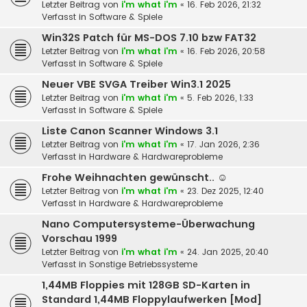
Letzter Beitrag von
i'm what i'm
«
16. Feb 2026, 21:32
Verfasst in
Software & Spiele
Win32S Patch für MS-DOS 7.10 bzw FAT32
Letzter Beitrag von
i'm what i'm
«
16. Feb 2026, 20:58
Verfasst in
Software & Spiele
Neuer VBE SVGA Treiber Win3.1 2025
Letzter Beitrag von
i'm what i'm
«
5. Feb 2026, 1:33
Verfasst in
Software & Spiele
Liste Canon Scanner Windows 3.1
Letzter Beitrag von
i'm what i'm
«
17. Jan 2026, 2:36
Verfasst in
Hardware & Hardwareprobleme
Frohe Weihnachten gewünscht.. ☺️
Letzter Beitrag von
i'm what i'm
«
23. Dez 2025, 12:40
Verfasst in
Hardware & Hardwareprobleme
Nano Computersysteme-Überwachung
Vorschau 1999
Letzter Beitrag von
i'm what i'm
«
24. Jan 2025, 20:40
Verfasst in
Sonstige Betriebssysteme
1,44MB Floppies mit 128GB SD-Karten in
Standard 1,44MB Floppylaufwerken [Mod]