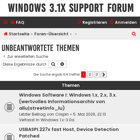
Windows 3.1x Support Forum
FAQ
Registrieren
Anmelden
S
Startseite
Foren-Übersicht
u
Unbeantwortete Themen
c
Zur erweiterten Suche
h
Suche
Erweiterte Suche
e
Die Suche ergab 64 Treffer
1
2
3
Nächste
Themen
Windows Software I: Windows 1.x, 2.x, 3.x.
(wertvolles Informationsarchiv von
allu|streetinfo_lu)
Letzter Beitrag von
Crispin
«
5. Mai 2026, 22:13
Verfasst in
Windows 1.x-3.0a
USBASPI.227x fast Host, Device Detection
Patched