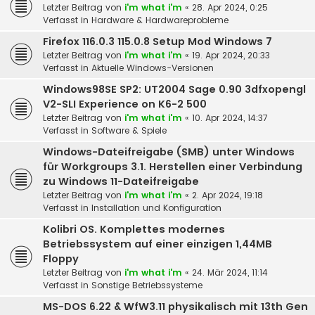
Letzter Beitrag von
i'm what i'm
«
28. Apr 2024, 0:25
Verfasst in
Hardware & Hardwareprobleme
Firefox 116.0.3 115.0.8 Setup Mod Windows 7
Letzter Beitrag von
i'm what i'm
«
19. Apr 2024, 20:33
Verfasst in
Aktuelle Windows-Versionen
Windows98SE SP2: UT2004 Sage 0.90 3dfxopengl
V2-SLI Experience on K6-2 500
Letzter Beitrag von
i'm what i'm
«
10. Apr 2024, 14:37
Verfasst in
Software & Spiele
Windows-Dateifreigabe (SMB) unter Windows
für Workgroups 3.1. Herstellen einer Verbindung
zu Windows 11-Dateifreigabe
Letzter Beitrag von
i'm what i'm
«
2. Apr 2024, 19:18
Verfasst in
Installation und Konfiguration
Kolibri OS. Komplettes modernes
Betriebssystem auf einer einzigen 1,44MB
Floppy
Letzter Beitrag von
i'm what i'm
«
24. Mär 2024, 11:14
Verfasst in
Sonstige Betriebssysteme
MS-DOS 6.22 & WfW3.11 physikalisch mit 13th Gen