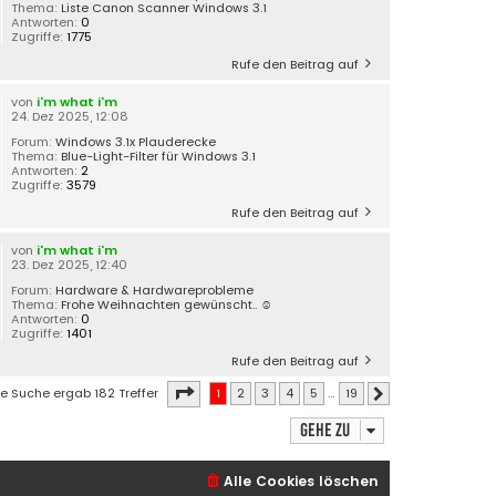
Thema:
Liste Canon Scanner Windows 3.1
Antworten:
0
Zugriffe:
1775
Rufe den Beitrag auf
von
i'm what i'm
24. Dez 2025, 12:08
Forum:
Windows 3.1x Plauderecke
Thema:
Blue-Light-Filter für Windows 3.1
Antworten:
2
Zugriffe:
3579
Rufe den Beitrag auf
von
i'm what i'm
23. Dez 2025, 12:40
Forum:
Hardware & Hardwareprobleme
Thema:
Frohe Weihnachten gewünscht.. ☺️
Antworten:
0
Zugriffe:
1401
Rufe den Beitrag auf
Seite
1
von
19
ie Suche ergab 182 Treffer
1
2
3
4
5
…
19
Nächste
Gehe zu
Alle Cookies löschen