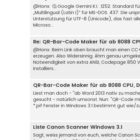
@Honx: 🤔 Google Gemini K.I.: 1252: Standard 
„Multilingual (Latin I)“ für MS-DOS. 437: Die 
Unterstützung für UTF-8 (Unicode), das fast al
Microso...
Re: QR-Bar-Code Maker für ab 8088 CP
@Honx: Beim Link oben braucht man einen CC+
erzeugen. Also Widersinnig. Ähm genau umgekeh
Notwendigkeit von extra ANSI, Codepage 850 V
installiers...
QR-Bar-Code Maker für ab 8088 CPU, 
Liest man doch - "ab Word 2013 nativ zu mach
gesucht - natürlich umsonst. Nun: "QR-Code mi
*.pif Fenster in Windows 3.1 bestimmt gut wie/z
Liste Canon Scanner Windows 3.1
Sagt, weiss jemand von euch, welche Canon Scan