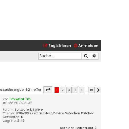
Registrieren
Anmelden
Suche
Erweiterte Suche
Seite
1
von
19
ie Suche ergab 182 Treffer
1
2
3
4
5
…
19
Nächste
von
i'm what i'm
16. Feb 2026, 21:32
Forum:
Software & Spiele
Thema:
USBASPI.227x fast Host, Device Detection Patched
Antworten:
0
Zugriffe:
2149
Rufe den Beitrag auf