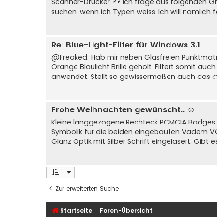
Scanner-Drucker ?? Ich frage aus folgenden Gru
suchen, wenn ich Typen weiss. Ich will nämlich f
Re: Blue-Light-Filter für Windows 3.1
@Freaked: Hab mir neben Glasfreien Punktmatrix
Orange Blaulicht Brille geholt. Filtert somit au
anwendet. Stellt so gewissermaßen auch das 🍊
Frohe Weihnachten gewünscht.. ☺️
Kleine langgezogene Rechteck PCMCIA Badges 
Symbolik für die beiden eingebauten Vadem V
Glanz Optik mit Silber Schrift eingelasert. Gibt 
Zur erweiterten Suche
Startseite
Foren-Übersicht