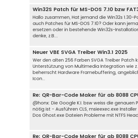
Win32S Patch für MS-DOS 7.10 bzw FAT
Hallo zusammen, Hat jemand die Win32s 1.30-Pa
auch Patches für MS-DOS 7.10? Oder kann jem
ersetzen oder in bestehende Win32s-Installatio
denke, z.B....
Neuer VBE SVGA Treiber Win3.1 2025
Wer den alten 256 Farben SVGA Treiber Patch 
Unterstützung von Multimedia Integration wie z.
beherrscht Hardware Framebuffering, angeblich
Icon...
Re: QR-Bar-Code Maker für ab 8088 CP
@honx: Die Google K.I. bsw weiss die genauen 
nötig ist - Ausführen CLS, msieexec.exe Instal
Dos Ghost.exe Dateien Probleme mit NTFS Header
Re: QR-Bar-Code Maker für ab 8088 CP