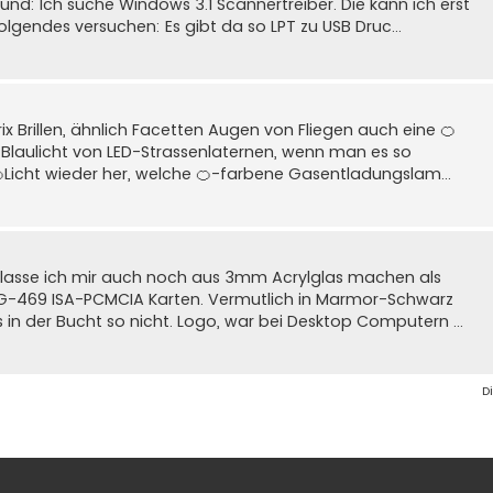
nd: Ich suche Windows 3.1 Scannertreiber. Die kann ich erst
olgendes versuchen: Es gibt da so LPT zu USB Druc...
 Brillen, ähnlich Facetten Augen von Fliegen auch eine 🍊
ch Blaulicht von LED-Strassenlaternen, wenn man es so
Licht wieder her, welche 🍊-farbene Gasentladungslam...
lasse ich mir auch noch aus 3mm Acrylglas machen als
G-469 ISA-PCMCIA Karten. Vermutlich in Marmor-Schwarz
es in der Bucht so nicht. Logo, war bei Desktop Computern ...
D