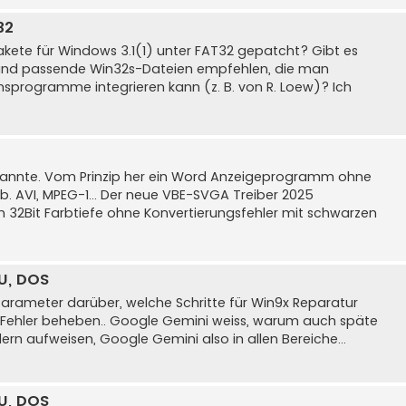
32
kete für Windows 3.1(1) unter FAT32 gepatcht? Gibt es
and passende Win32s-Dateien empfehlen, die man
nsprogramme integrieren kann (z. B. von R. Loew)? Ich
kannte. Vom Prinzip her ein Word Anzeigeprogramm ohne
b. AVI, MPEG-1... Der neue VBE-SVGA Treiber 2025
 32Bit Farbtiefe ohne Konvertierungsfehler mit schwarzen
U, DOS
Parameter darüber, welche Schritte für Win9x Reparatur
ler Fehler beheben.. Google Gemini weiss, warum auch späte
n aufweisen, Google Gemini also in allen Bereiche...
U, DOS