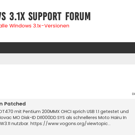
s 3.1x Support Forum
 alle Windows 3.1x-Versionen
D
on Patched
T470 mit Pentium 200MMX OHCI sprich USB 1.1 getestet und
ovac MO Disk-ID DI1000DD.SYS als schnelleres Moto Hairu In
fW3.11 nutzbar. https://www.vogons.org/viewtopic...