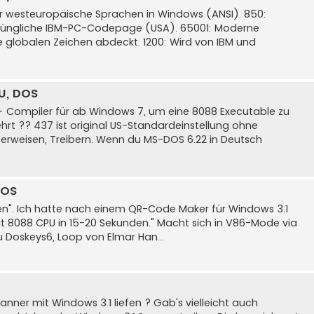
für westeuropäische Sprachen in Windows (ANSI). 850:
ursprüngliche IBM-PC-Codepage (USA). 65001: Moderne
le globalen Zeichen abdeckt. 1200: Wird von IBM und
U, DOS
 Compiler für ab Windows 7, um eine 8088 Executable zu
rt ?? 437 ist original US-Standardeinstellung ohne
erweisen, Treibern. Wenn du MS-DOS 6.22 in Deutsch
DOS
en". Ich hatte nach einem QR-Code Maker für Windows 3.1
t 8088 CPU in 15-20 Sekunden." Macht sich in V86-Mode via
u Doskeys6, Loop von Elmar Han...
ner mit Windows 3.1 liefen ? Gab's vielleicht auch