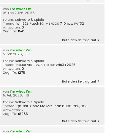
von
i'm what i'm
16. Feb 2026, 20:58
Forum:
Software & Spiele
Thema:
Win32S Patch für MS-DOS 7.10 bzw FAT32
Antworten:
0
Zugriffe:
1541
Rufe den Beitrag auf
von
i'm what i'm
5. Feb 2026, 1:33
Forum:
Software & Spiele
Thema:
Neuer VBE SVGA Treiber Win3.1 2025
Antworten:
0
Zugriffe:
1278
Rufe den Beitrag auf
von
i'm what i'm
5. Feb 2026, 1:16
Forum:
Software & Spiele
Thema:
QR-Bar-Code Maker für ab 8088 CPU, DOS
Antworten:
7
Zugriffe:
18983
Rufe den Beitrag auf
von
i'm what i'm