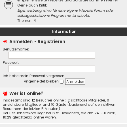
empfehlenswerte Websites und Software kommen hier rein.
Gerne auch Kritik.
Eigenwerbung, etwa für eine eigene Website, Forum oder
selbstgeschriebene Programme, ist erlaubt.
Themen:
4
Information
Anmelden
•
Registrieren
Benutzername:
Passwort:
Ich habe mein Passwort vergessen
Angemeldet bleiben
Wer ist online?
Insgesamt sind
12
Besucher online :: 2 sichtbare Mitglieder, 0
unsichtbare Mitglieder und 10 Gäste (basierend auf den aktiven
Besuchern der letzten 5 Minuten)
Der Besucherrekord liegt bei
1275
Besuchern, die am 24. Jul 2026,
18:29 gleichzeitig online waren.