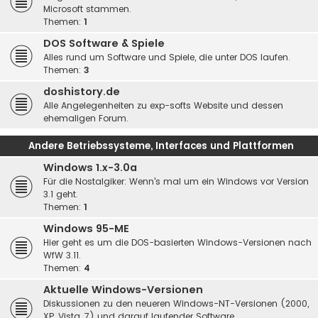
Microsoft stammen.
Themen:
1
DOS Software & Spiele
Alles rund um Software und Spiele, die unter DOS laufen.
Themen:
3
doshistory.de
Alle Angelegenheiten zu exp-softs Website und dessen
ehemaligen Forum.
Andere Betriebssysteme, Interfaces und Plattformen
Windows 1.x-3.0a
Für die Nostalgiker: Wenn's mal um ein Windows vor Version
3.1 geht.
Themen:
1
Windows 95-ME
Hier geht es um die DOS-basierten Windows-Versionen nach
WfW 3.11.
Themen:
4
Aktuelle Windows-Versionen
Diskussionen zu den neueren Windows-NT-Versionen (2000,
XP, Vista, 7) und darauf laufender Software.