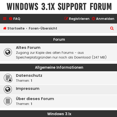
Windows 3.1x Support Forum
FAQ
Registrieren
Anmelden
S
Startseite
Foren-Übersicht
u
Forum
c
Altes Forum
h
Zugang zur Kopie des alten Forums - aus
e
Speicherplatzgründen nur noch als Download (247 MB)
Allgemeine Informationen
Datenschutz
Themen:
1
Impressum
Über dieses Forum
Themen:
1
Windows 3.1x