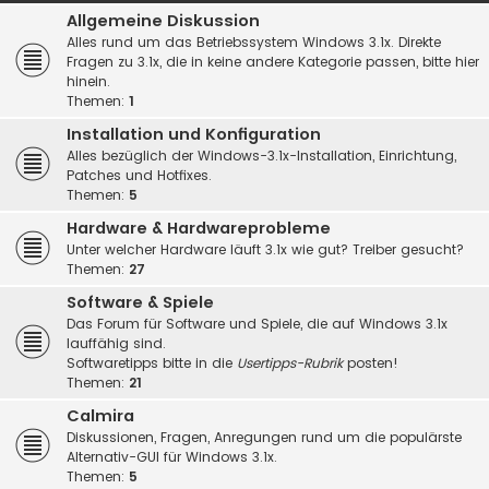
Allgemeine Diskussion
Alles rund um das Betriebssystem Windows 3.1x. Direkte
Fragen zu 3.1x, die in keine andere Kategorie passen, bitte hier
hinein.
Themen:
1
Installation und Konfiguration
Alles bezüglich der Windows-3.1x-Installation, Einrichtung,
Patches und Hotfixes.
Themen:
5
Hardware & Hardwareprobleme
Unter welcher Hardware läuft 3.1x wie gut? Treiber gesucht?
Themen:
27
Software & Spiele
Das Forum für Software und Spiele, die auf Windows 3.1x
lauffähig sind.
Softwaretipps bitte in die
Usertipps-Rubrik
posten!
Themen:
21
Calmira
Diskussionen, Fragen, Anregungen rund um die populärste
Alternativ-GUI für Windows 3.1x.
Themen:
5