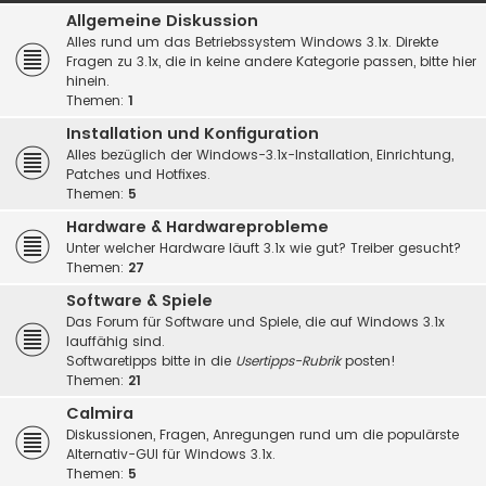
Allgemeine Diskussion
Alles rund um das Betriebssystem Windows 3.1x. Direkte
Fragen zu 3.1x, die in keine andere Kategorie passen, bitte hier
hinein.
Themen:
1
Installation und Konfiguration
Alles bezüglich der Windows-3.1x-Installation, Einrichtung,
Patches und Hotfixes.
Themen:
5
Hardware & Hardwareprobleme
Unter welcher Hardware läuft 3.1x wie gut? Treiber gesucht?
Themen:
27
Software & Spiele
Das Forum für Software und Spiele, die auf Windows 3.1x
lauffähig sind.
Softwaretipps bitte in die
Usertipps-Rubrik
posten!
Themen:
21
Calmira
Diskussionen, Fragen, Anregungen rund um die populärste
Alternativ-GUI für Windows 3.1x.
Themen:
5