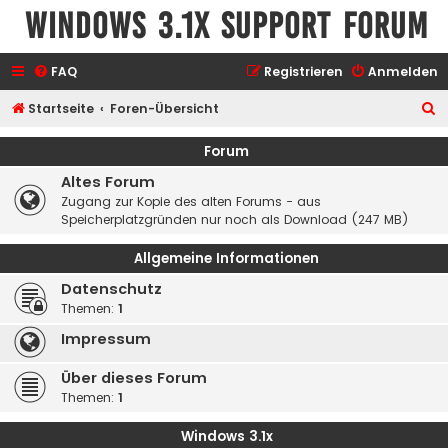
Windows 3.1x Support Forum
FAQ
Registrieren
Anmelden
S
Startseite
Foren-Übersicht
u
Forum
c
Altes Forum
h
Zugang zur Kopie des alten Forums - aus
e
Speicherplatzgründen nur noch als Download (247 MB)
Allgemeine Informationen
Datenschutz
Themen:
1
Impressum
Über dieses Forum
Themen:
1
Windows 3.1x