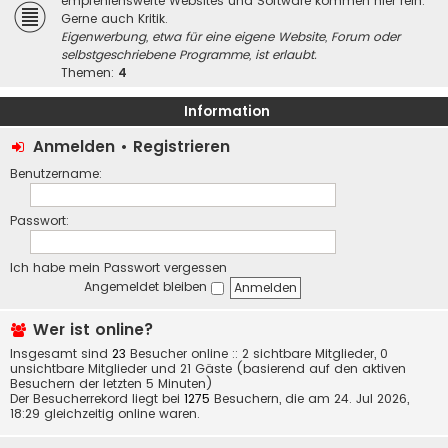
empfehlenswerte Websites und Software kommen hier rein.
Gerne auch Kritik.
Eigenwerbung, etwa für eine eigene Website, Forum oder
selbstgeschriebene Programme, ist erlaubt.
Themen:
4
Information
Anmelden
•
Registrieren
Benutzername:
Passwort:
Ich habe mein Passwort vergessen
Angemeldet bleiben
Wer ist online?
Insgesamt sind
23
Besucher online :: 2 sichtbare Mitglieder, 0
unsichtbare Mitglieder und 21 Gäste (basierend auf den aktiven
Besuchern der letzten 5 Minuten)
Der Besucherrekord liegt bei
1275
Besuchern, die am 24. Jul 2026,
18:29 gleichzeitig online waren.