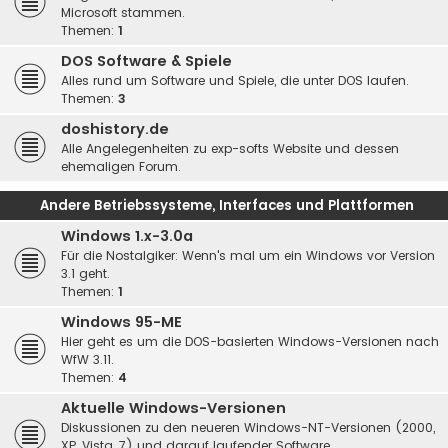
Microsoft stammen.
Themen:
1
DOS Software & Spiele
Alles rund um Software und Spiele, die unter DOS laufen.
Themen:
3
doshistory.de
Alle Angelegenheiten zu exp-softs Website und dessen
ehemaligen Forum.
Andere Betriebssysteme, Interfaces und Plattformen
Windows 1.x-3.0a
Für die Nostalgiker: Wenn's mal um ein Windows vor Version
3.1 geht.
Themen:
1
Windows 95-ME
Hier geht es um die DOS-basierten Windows-Versionen nach
WfW 3.11.
Themen:
4
Aktuelle Windows-Versionen
Diskussionen zu den neueren Windows-NT-Versionen (2000,
XP, Vista, 7) und darauf laufender Software.