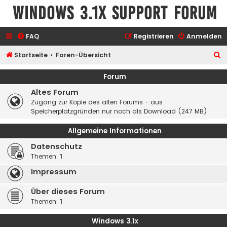
Windows 3.1x Support Forum
FAQ
Registrieren
Anmelden
S
Startseite
Foren-Übersicht
u
Forum
c
Altes Forum
h
Zugang zur Kopie des alten Forums - aus
e
Speicherplatzgründen nur noch als Download (247 MB)
Allgemeine Informationen
Datenschutz
Themen:
1
Impressum
Über dieses Forum
Themen:
1
Windows 3.1x