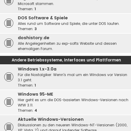
Microsoft stammen.
Themen:
1
DOS Software & Spiele
Alles rund um Software und Spiele, die unter DOS laufen.
Themen:
3
doshistory.de
Alle Angelegenheiten zu exp-softs Website und dessen
ehemaligen Forum.
Andere Betriebssysteme, Interfaces und Plattformen
Windows 1.x-3.0a
Für die Nostalgiker: Wenn's mal um ein Windows vor Version
3.1 geht.
Themen:
1
Windows 95-ME
Hier geht es um die DOS-basierten Windows-Versionen nach
WfW 3.11.
Themen:
4
Aktuelle Windows-Versionen
Diskussionen zu den neueren Windows-NT-Versionen (2000,
XP, Vista, 7) und darauf laufender Software.