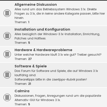
Allgemeine Diskussion
Alles rund um das Betriebssystem Windows 3.1x. Direkte
Fragen zu 3.1x, die in keine andere Kategorie passen, bitte hier
hinein.
Themen:
1
Installation und Konfiguration
Alles bezüglich der Windows-3.1x-Installation, Einrichtung,
Patches und Hotfixes.
Themen:
5
Hardware & Hardwareprobleme
Unter welcher Hardware läuft 3.1x wie gut? Treiber gesucht?
Themen:
27
Software & Spiele
Das Forum für Software und Spiele, die auf Windows 3.1x
lauffähig sind.
Softwaretipps bitte in die
Usertipps-Rubrik
posten!
Themen:
21
Calmira
Diskussionen, Fragen, Anregungen rund um die populärste
Alternativ-GUI für Windows 3.1x.
Themen:
5